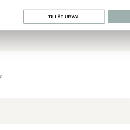
ik i Sverige. Produkterna
TILLÅT URVAL
ch EU.