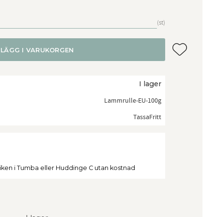
st
Lägg till i f
LÄGG I VARUKORGEN
I lager
Lammrulle-EU-100g
TassaFritt
tiken i Tumba eller Huddinge C utan kostnad