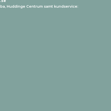
.se
mba, Huddinge Centrum samt kundservice
: