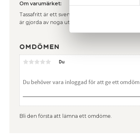
Om varumärket:
Tassafritt är ett svenskt familjeföretag med fabr
är gjorda av noga utvalda råvaror från Sverige o
Omdömen
Du
Bli den första att lämna ett omdöme.