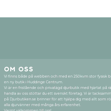
Om oss
Vi finns både på webben och med en 250kvm stor fysisk b
en ny butik i Huddinge Centrum.
Vi är en fristående och privatägd djurbutik med hjärtat på rät
handla av oss stöttar du ett svenskt företag. Vi är tacksamm
på Djurbutiken.se brinner för att hjälpa dig med allt som rör 
alla djurvänner med många års erfarenhet.
Varmt välkommen till oss!