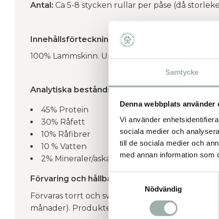
Antal:
Ca 5-8 stycken rullar per påse (då storleke
Innehållsförteckning / Sammansättning:
100% Lammskinn. Ursprung: EU
Samtycke
Analytiska beståndsdelar:
Denna webbplats använder 
45% Protein
Vi använder enhetsidentifierar
30% Råfett
sociala medier och analysera 
10% Råfibrer
till de sociala medier och a
10 % Vatten
med annan information som du 
2% Mineraler/aska
Samtyckesval
Förvaring och hållbarhet:
Nödvändig
Förvaras torrt och svalt. Utgångsdatum står på f
månader). Produkten går även bra att förvara i f