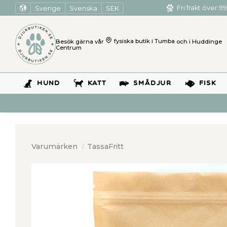
Sverige
Svenska
SEK
Fri frakt över 99
Besök gärna vår
fysiska butik i Tumba
och i Huddinge
Centrum
HUND
KATT
SMÅDJUR
FISK
Varumärken
TassaFritt