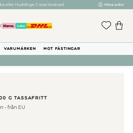
mba eller Huddinge C utan kostnad
Mina sidor
FAVORIT
KUNDV
VARUMÄRKEN
MOT FÄSTINGAR
00 g TassaFritt
 - från EU