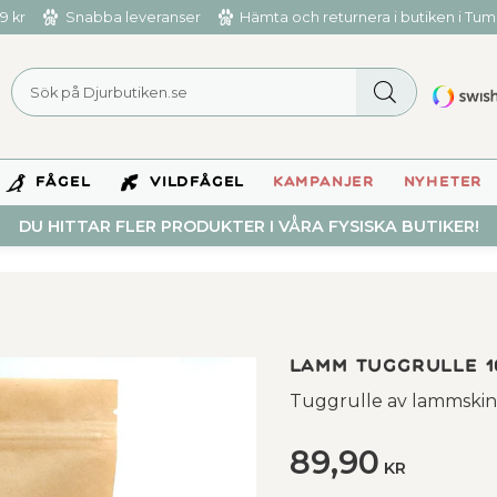
9 kr
Snabba leveranser
Hämta och returnera i butiken i Tu
FÅGEL
VILDFÅGEL
KAMPANJER
NYHETER
DU HITTAR FLER PRODUKTER I VÅRA FYSISKA BUTIKER!
Lamm Tuggrulle 1
Tuggrulle av lammskinn
89,90
KR