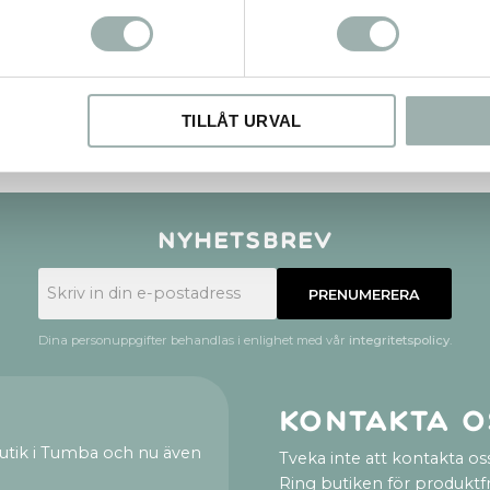
TILLÅT URVAL
Nyhetsbrev
PRENUMERERA
Dina personuppgifter behandlas i enlighet med vår
integritetspolicy
.
Kontakta o
utik i Tumba och nu även
Tveka inte att kontakta oss
Ring butiken för produktf