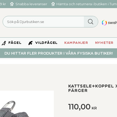
9 kr
Snabba leveranser
Hämta och returnera i butiken i Tu
FÅGEL
VILDFÅGEL
KAMPANJER
NYHETER
DU HITTAR FLER PRODUKTER I VÅRA FYSISKA BUTIKER!
Kattsele+koppel XX
färger
110,00
KR