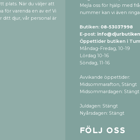
t plats. När du väljer att
Mejla oss för hjälp med fr
a för varenda en av er! Vi
nummer kan vi även ringa
ditt djur, vår personal är
Butiken:
08-53037998
E-post:
info@djurbutiken
Öppettider butiken i Tu
Måndag-Fredag, 10-19
Lördag 10-16
Söndag, 11-16
Avvikande öppettider:
Midsommarafton, Stängt
Midsommardagen: Stängt
Juldagen: Stängt
Nyårsdagen: Stängt
Följ oss