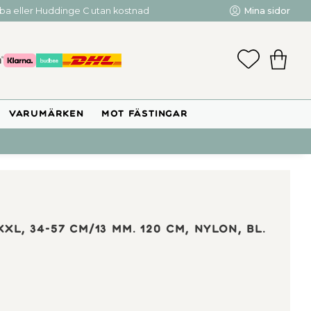
mba eller Huddinge C utan kostnad
Mina sidor
FAVORIT
KUNDV
VARUMÄRKEN
MOT FÄSTINGAR
L, 34-57 cm/13 mm. 120 cm, nylon, bl.