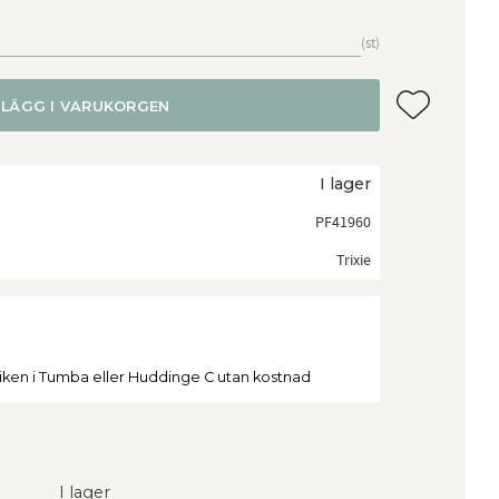
st
Lägg till i f
LÄGG I VARUKORGEN
I lager
PF41960
Trixie
tiken i Tumba eller Huddinge C utan kostnad
I lager