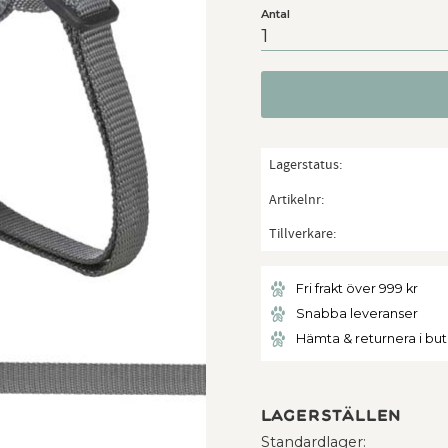
Antal
Lagerstatus
Artikelnr
Tillverkare
Fri frakt över 999 kr
Snabba leveranser
Hämta & returnera i bu
Lagerställen
Standardlager