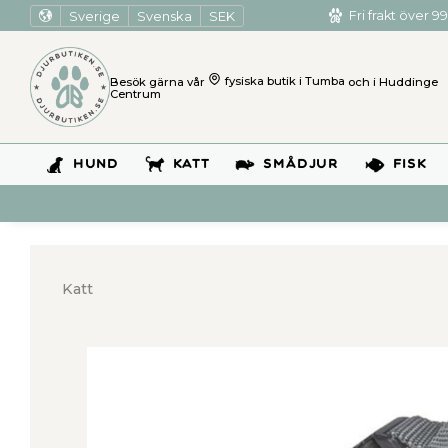
Sverige
Svenska
SEK
Fri frakt över 99
Besök gärna vår
fysiska butik i Tumba
och i Huddinge
Centrum
HUND
KATT
SMÅDJUR
FISK
Katt