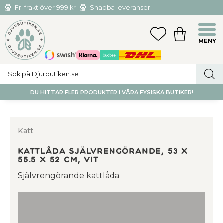
Fri frakt över 999 kr
Snabba leveranser
Hämta och returnera i butiken i Tumba eller Huddinge C
Meny
FAVORITER
KUNDVAGN
utan kostnad
DU HITTAR FLER PRODUKTER I VÅRA FYSISKA BUTIKER!
Katt
Kattlåda självrengörande, 53 x
55.5 x 52 cm, vit
Självrengörande kattlåda