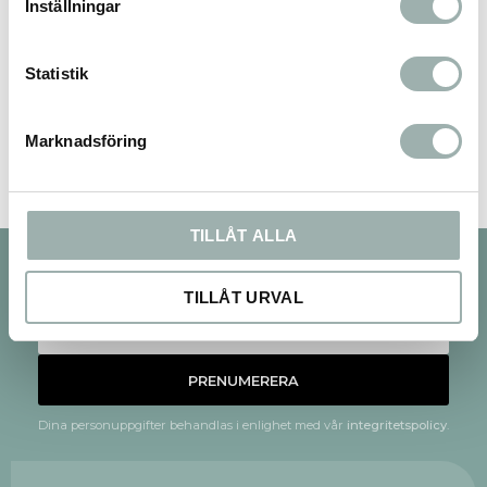
Inställningar
Statistik
Bli den första att lämna ett omdöme.
Marknadsföring
TILLÅT ALLA
Nyhetsbrev
TILLÅT URVAL
PRENUMERERA
Dina personuppgifter behandlas i enlighet med vår
integritetspolicy
.