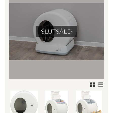
SLUTSÅLD
Rutnätsv
Listvy