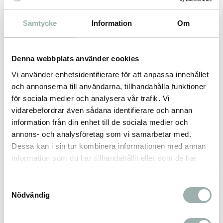
roterar automatiskt efter att katten använt
lådan och silar bort alla fasta partiklar. När
Samtycke
Information
Om
katten närmar sig lådan så stoppas
rengöringsprocessen automatiskt. Lådan är
lätt använda och rengöra. Kan användas med
Denna webbplats använder cookies
klumpbildande strö. För katter från 1,5 kg/4
Vi använder enhetsidentifierare för att anpassa innehållet
månaders ålder.
och annonserna till användarna, tillhandahålla funktioner
Mått: 53 x 55,5 x 52 cm
för sociala medier och analysera vår trafik. Vi
vidarebefordrar även sådana identifierare och annan
Material: Plast
information från din enhet till de sociala medier och
annons- och analysföretag som vi samarbetar med.
Dessa kan i sin tur kombinera informationen med annan
Omdömen
information som du har tillhandahållit eller som de har
samlat in när du har använt deras tjänster.
Du
Samtyckesval
Nödvändig