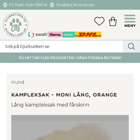
Fri frakt över 999 kr
Snabba leveranser
Hämta och returnera i butiken i Tumba eller Huddinge C
Meny
FAVORITER
KUNDVAGN
utan kostnad
DU HITTAR FLER PRODUKTER I VÅRA FYSISKA BUTIKER!
Hund
Kampleksak - Moni Lång, Orange
Lång kampleksak med fårskinn