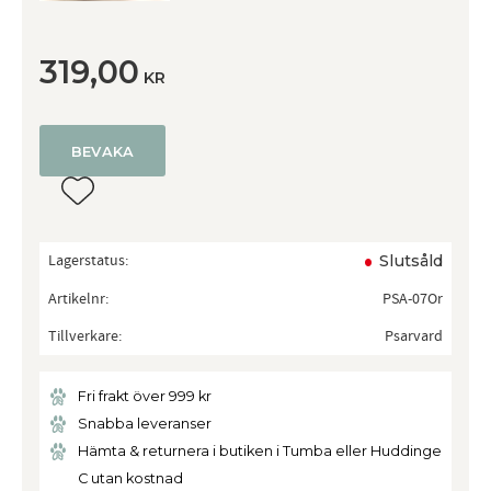
319,00
KR
BEVAKA
Lägg till i favoriter
Lagerstatus
Slutsåld
Artikelnr
PSA-07Or
Tillverkare
Psarvard
Fri frakt över 999 kr
Snabba leveranser
Hämta & returnera i butiken i Tumba eller Huddinge
C utan kostnad