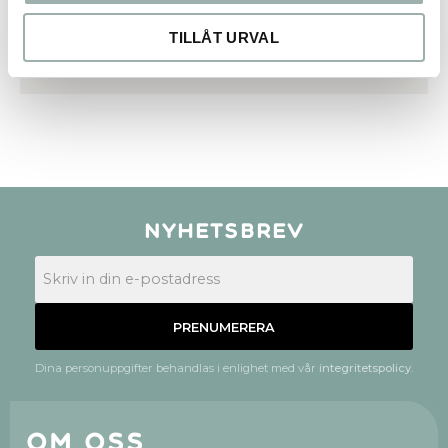
TILLÅT URVAL
Bli den första att lämna ett omdöme.
Nyhetsbrev
PRENUMERERA
Dina personuppgifter behandlas i enlighet med vår
integritetspolicy
.
Om oss