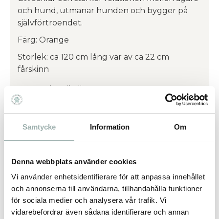
och hund, utmanar hunden och bygger på
självförtroendet.
Färg: Orange
Storlek: ca 120 cm lång var av ca 22 cm
fårskinn
utan kemikalier
Tillverkad av fårskinn
Vad är psarvard social cooperative?
Samtycke
Information
Om
Psarvard är ett polskt företag som grundades
2016 utav personer med funktionshinder och
Denna webbplats använder cookies
kvinnor över 50 år som upplevt diskriminering
pga deras ålder på arbetsmarknaden. Deras
Vi använder enhetsidentifierare för att anpassa innehållet
måtto är att alla förtjänar en trygg arbetsmiljö
och annonserna till användarna, tillhandahålla funktioner
vilket vi helt står bakom.
för sociala medier och analysera vår trafik. Vi
vidarebefordrar även sådana identifierare och annan
Fårpälsen som används vid tillverkning av