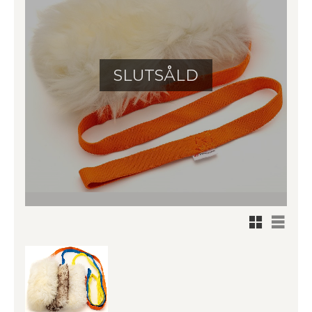
SLUTSÅLD
Rutnätsv
Listvy