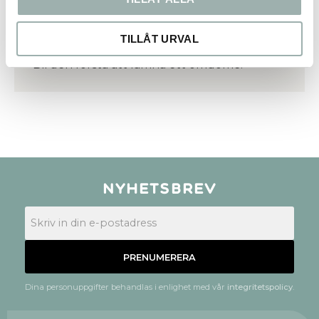
TILLÅT URVAL
Bli den första att lämna ett omdöme.
Nyhetsbrev
PRENUMERERA
Dina personuppgifter behandlas i enlighet med vår
integritetspolicy
.