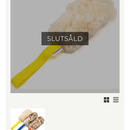
SLUTSÅLD
Rutnätsv
Listvy