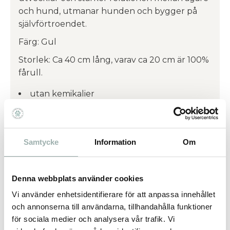
och hund, utmanar hunden och bygger på
självförtroendet.
Färg: Gul
Storlek: Ca 40 cm lång, varav ca 20 cm är 100%
fårull.
utan kemikalier
Tillverkad av fårskinn
Samtycke
Information
Om
Vad är psarvard social cooperative?
Psarvard är ett polskt företag som grundades
2016 utav personer med funktionshinder och
Denna webbplats använder cookies
kvinnor över 50 år som upplevt diskriminering
Vi använder enhetsidentifierare för att anpassa innehållet
pga deras ålder på arbetsmarknaden. Deras
och annonserna till användarna, tillhandahålla funktioner
måtto är att alla förtjänar en trygg arbetsmiljö
för sociala medier och analysera vår trafik. Vi
vilket vi helt står bakom.