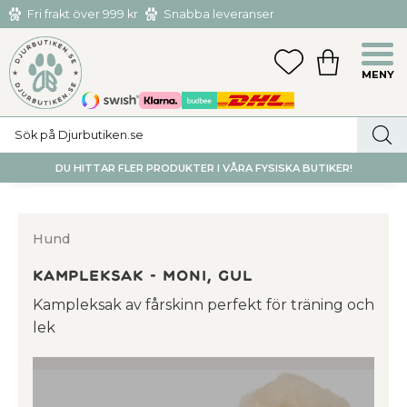
Fri frakt över 999 kr
Snabba leveranser
Hämta och returnera i butiken i Tumba eller Huddinge C
Meny
FAVORITER
KUNDVAGN
utan kostnad
DU HITTAR FLER PRODUKTER I VÅRA FYSISKA BUTIKER!
Hund
Kampleksak - Moni, Gul
​Kampleksak av fårskinn perfekt för träning och
lek