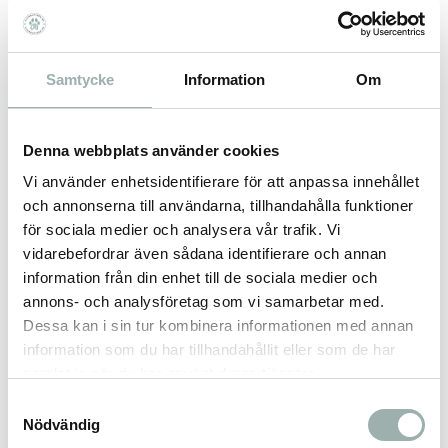
Silk Shine ger oöverträffad glans och
lyster
till alla typer av pälsar och h år.
Det motverkar tovor, kluvna hårtoppar
och statisk elektricitet.
Samtycke
Information
Om
Extra drygt – ett par droppar rä ;cker!
Ger även torrt och livlöst hår en
under bar lyster och silkeslen känsla.
Denna webbplats använder cookies
–Perfekt för Show Off!
Vi använder enhetsidentifierare för att anpassa innehållet
30 ml / 100 ml
och annonserna till användarna, tillhandahålla funktioner
• Extrem glans!
för sociala medier och analysera vår trafik. Vi
• Milt & Drygt!
vidarebefordrar även sådana identifierare och annan
• Tidsbesparande!
information från din enhet till de sociala medier och
• Alltid till hands!
annons- och analysföretag som vi samarbetar med.
Dessa kan i sin tur kombinera informationen med annan
information som du har tillhandahållit eller som de har
Omdömen
samlat in när du har använt deras tjänster.
Samtyckesval
Du
Nödvändig