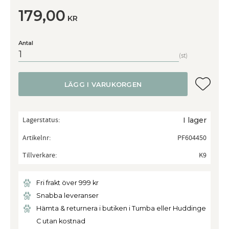
179,00
KR
Antal
st
Lägg till
LÄGG I VARUKORGEN
Lagerstatus
I lager
Artikelnr
PF604450
Tillverkare
K9
Fri frakt över 999 kr
Snabba leveranser
Hämta & returnera i butiken i Tumba eller Huddinge
C utan kostnad