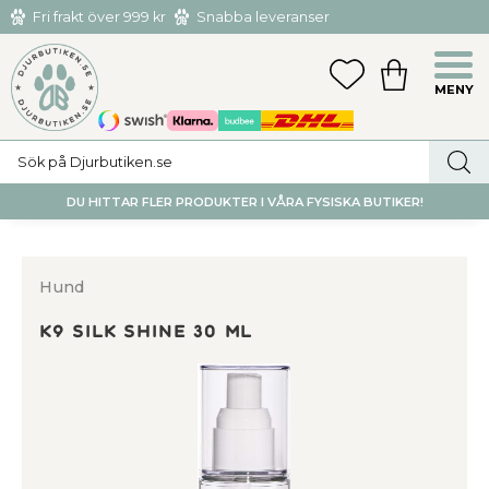
Fri frakt över 999 kr
Snabba leveranser
Hämta och returnera i butiken i Tumba eller Huddinge C
Meny
FAVORITER
KUNDVAGN
utan kostnad
DU HITTAR FLER PRODUKTER I VÅRA FYSISKA BUTIKER!
Hund
K9 Silk Shine 30 ml