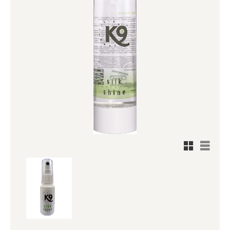
Rutnätsv
Listvy