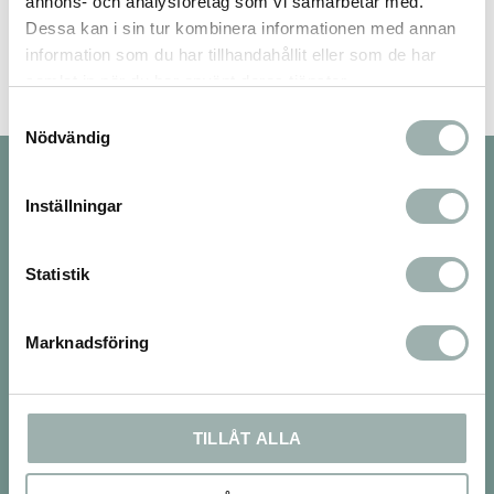
annons- och analysföretag som vi samarbetar med.
Dessa kan i sin tur kombinera informationen med annan
information som du har tillhandahållit eller som de har
samlat in när du har använt deras tjänster.
Samtyckesval
Nödvändig
Nyhetsbrev
Inställningar
Statistik
PRENUMERERA
Dina personuppgifter behandlas i enlighet med vår
integritetspolicy
.
Marknadsföring
Om oss
TILLÅT ALLA
Vi finns både på webben och med en 250kvm
stor fysisk butik i Tumba och nu även en ny butik i