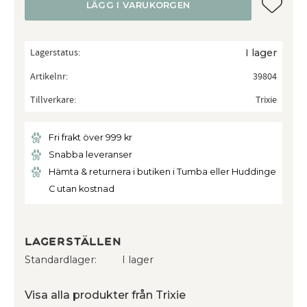
Lägg till
LÄGG I VARUKORGEN
Lagerstatus
I lager
Artikelnr
39804
Tillverkare
Trixie
Fri frakt över 999 kr
Snabba leveranser
Hämta & returnera i butiken i Tumba eller Huddinge
C utan kostnad
Lagerställen
Standardlager
I lager
Visa alla produkter från Trixie