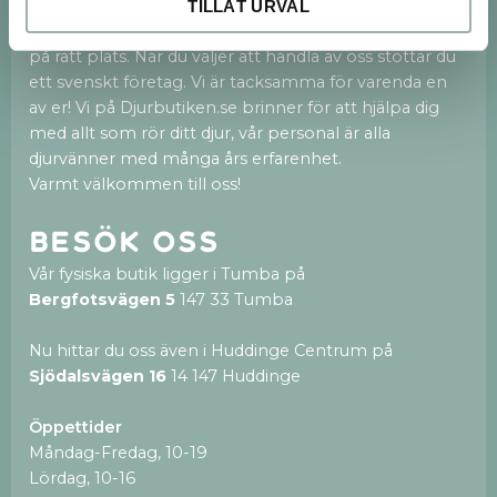
Huddinge Centrum.
TILLÅT URVAL
Vi är en fristående och privatägd djurbutik med hjärtat
på rätt plats. När du väljer att handla av oss stöttar du
ett svenskt företag. Vi är tacksamma för varenda en
av er! Vi på Djurbutiken.se brinner för att hjälpa dig
med allt som rör ditt djur, vår personal är alla
djurvänner med många års erfarenhet.
Varmt välkommen till oss!
Besök oss
Vår fysiska butik ligger i Tumba på
Bergfotsvägen 5
147 33 Tumba
Nu hittar du oss även i Huddinge Centrum på
Sjödalsvägen 16
14 147 Huddinge
Öppettider
Måndag-Fredag, 10-19
Lördag, 10-16