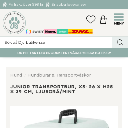
Fri frakt över 999 kr
Snabba leveranser
Hämta och returnera i butiken i Tumba eller Huddinge C
Meny
FAVORITER
KUNDVAGN
utan kostnad
DU HITTAR FLER PRODUKTER I VÅRA FYSISKA BUTIKER!
Hund
Hundburar & Transportväskor
Junior transportbur, XS: 26 x h25
x 39 cm, ljusgrå/mint