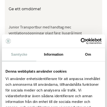
Ge ett omdöme!
Junior Transportbur med handtag mec
ventilationsöppningar plast färg: ljusgrå/mint
Omdömen
Samtycke
Information
Om
Du
Denna webbplats använder cookies
Vi använder enhetsidentifierare för att anpassa innehållet
och annonserna till användarna, tillhandahålla funktioner
för sociala medier och analysera vår trafik. Vi
vidarebefordrar även sådana identifierare och annan
information från din enhet till de sociala medier och
Bli den första att lämna ett omdöme.