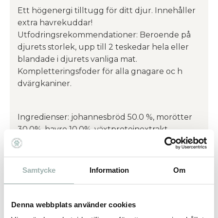
Ett högenergi tilltugg för ditt djur. Innehåller
extra havrekuddar!
Utfodringsrekommendationer: Beroende på
djurets storlek, upp till 2 teskedar hela eller
blandade i djurets vanliga mat.
Kompletteringsfoder för alla gnagare oc h
dvärgkaniner.
Ingredienser: johannesbröd 50.0 %, morötter
30.0%, havre 10.0%, växtproteinextrakt,
mineraler.
Samtycke
Information
Om
Analytiskt innehåll Protein 8.4%, Fett 2.4%, Råf
iber 8.5%, Råaska 4.6%.
Denna webbplats använder cookies