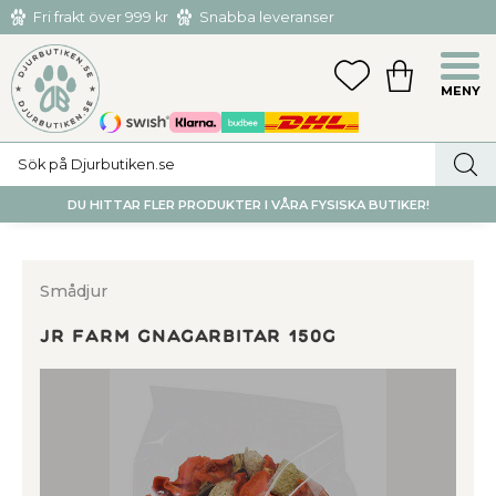
Fri frakt över 999 kr
Snabba leveranser
Hämta och returnera i butiken i Tumba eller Huddinge C
Meny
FAVORITER
KUNDVAGN
utan kostnad
DU HITTAR FLER PRODUKTER I VÅRA FYSISKA BUTIKER!
Smådjur
Jr farm gnagarbitar 150g