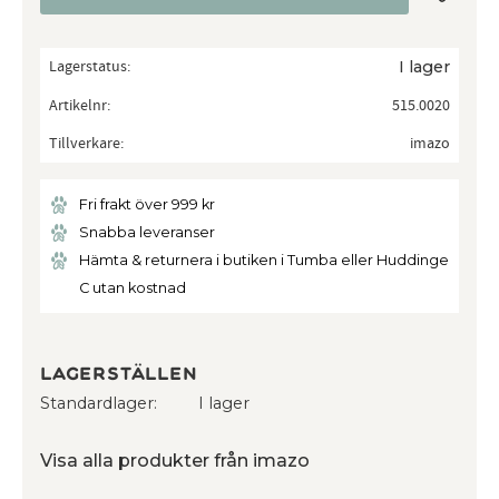
Lagerstatus
I lager
Artikelnr
515.0020
Tillverkare
imazo
Fri frakt över 999 kr
Snabba leveranser
Hämta & returnera i butiken i Tumba eller Huddinge
C utan kostnad
Lagerställen
Standardlager
I lager
Visa alla produkter från imazo