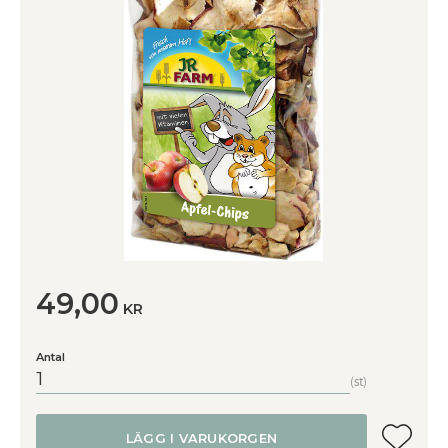
49,00
KR
Antal
st
Lägg till
LÄGG I VARUKORGEN