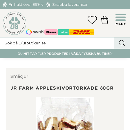
Fri frakt över 999 kr
Snabba leveranser
Hämta och returnera i butiken i Tumba eller Huddinge C
Meny
FAVORITER
KUNDVAGN
utan kostnad
DU HITTAR FLER PRODUKTER I VÅRA FYSISKA BUTIKER!
Smådjur
JR FARM ÄPPLESKIVORTORKADE 80GR