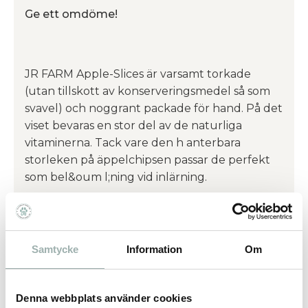
Ge ett omdöme!
JR FARM Apple-Slices är varsamt torkade
(utan tillskott av konserveringsmedel så som
svavel) och noggrant packade för hand. På det
viset bevaras en stor del av de naturliga
vitaminerna. Tack vare den h anterbara
storleken på äppelchipsen passar de perfekt
som bel&oum l;ning vid inlärning.
Foder för dvärgkaniner, mar svin, hamstrar,
möss och chinchillor.
Ingredienser: 100 % naturliga äppelskivor.
Samtycke
Information
Om
Analys: Råprotein 1,4 %, r&ar ing;fett 1,6 %,
råfiber 10,1 %, råaska 1,5 %.
Denna webbplats använder cookies