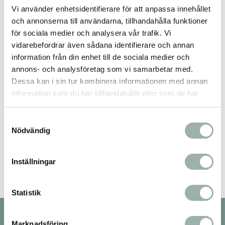
Vi använder enhetsidentifierare för att anpassa innehållet
Omdömen
och annonserna till användarna, tillhandahålla funktioner
för sociala medier och analysera vår trafik. Vi
Du
vidarebefordrar även sådana identifierare och annan
information från din enhet till de sociala medier och
annons- och analysföretag som vi samarbetar med.
Dessa kan i sin tur kombinera informationen med annan
information som du har tillhandahållit eller som de har
samlat in när du har använt deras tjänster.
Samtyckesval
Nödvändig
Bli den första att lämna ett omdöme.
Inställningar
Statistik
Nyhetsbrev
Marknadsföring