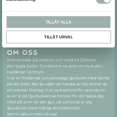
TILLÅT ALLA
PRENUMERERA
Dina personuppgifter behandlas i enlighet med vår
integritetspolicy
.
TILLÅT URVAL
Om oss
Vi finns både på webben och med en 250kvm
stor fysisk butik i Tumba och nu även en ny butik i
Huddinge Centrum.
Vi är en fristående och privatägd djurbutik med hjärtat
på rätt plats. När du väljer att handla av oss stöttar du
ett svenskt företag. Vi är tacksamma för varenda en
av er! Vi på Djurbutiken.se brinner för att hjälpa dig
med allt som rör ditt djur, vår personal är alla
djurvänner med många års erfarenhet.
Varmt välkommen till oss!