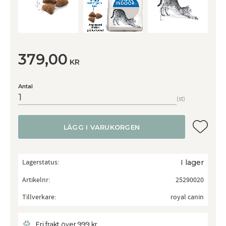
379,00
KR
Antal
st
Lägg till
LÄGG I VARUKORGEN
Lagerstatus
I lager
Artikelnr
25290020
Tillverkare
royal canin
Fri frakt över 999 kr