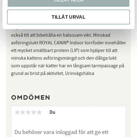
avföringen ut, vilket väsentligt minskar mängden
hårbollar. Måttligt kaloriinnehåll Innehåller en måttlig
TILLÅT URVAL
fetthalt för att säkerställa att kattens kaloriintag
anpassas till dess aktivitetsnivå – kaloriinnehållet bidrar
också till att bibehålla en hälsosam vikt. Minskad
avföringslukt ROYAL CANIN® Indoor torrfoder innehåller
ett mycket smältbart protein (LIP) som hjälper till att
minska kattens avföringsmängd och den dåliga lukt
som uppstår när katter har en långsam tarmpassage på
grund av brist på aktivitet. Urinvägshälsa
Omdömen
Du