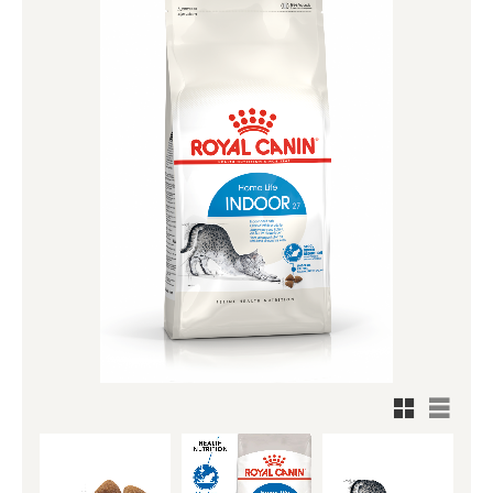
Rutnätsv
Listvy