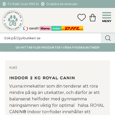
Fri frakt över 999 kr
Snabba leveranser
Hämta och returnera i butiken i Tumba eller Huddinge C
Meny
FAVORITER
KUNDVAGN
utan kostnad
DU HITTAR FLER PRODUKTER I VÅRA FYSISKA BUTIKER!
Katt
Indoor 2 kg Royal Canin
Vuxna innekatter som din tenderar att röra
mindre på sig än utekatter, och därför är ett
balanserat helfoder med gynnsamma
näringsämnen viktig för optimal hälsa. ROYAL
CANIN® Indoor torrfoder innehåller ett