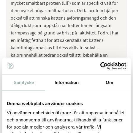
mycket smältbart protein (LIP) som är specifikt valt för
den mycket höga smältbarheten. Detta protein hjälper
också till att minska kattens avföringsmängd och den
dåliga lukt som uppstår när katter har en långsam
tarmpassage på grund av brist på aktivitet. Fodret har
en måttlig fetthalt för att säkerställa att kattens
kaloriintag anpassas till dess aktivitetsnivå –
kaloriinnehållet bidrar också till att bibehålla en
hälsosam vikt. Det är vanligt att innekatter ägnar mycket
tid åt att vårda sin päls. Tack vare de specifika kostfibrer
som ingår, som psyllium, hjälper det här fodret också till
Samtycke
Information
Om
att stimulera att hår som katten svalt följer med
avföringen ut, vilket väsentligt minskar mängden
hårbollar.
Denna webbplats använder cookies
Kattens vikt
Idealvikt
Övervikt
Vi använder enhetsidentifierare för att anpassa innehållet
3 kg
45 g (26 g + 1 pouch)
36 g (17g + 1 pouch)
och annonserna till användarna, tillhandahålla funktioner
4 kg
56 g (36 g + 1 pouch)
44 g (25 g + 1 pouch)
för sociala medier och analysera vår trafik. Vi
5 kg
65 g (46 g + 1 pouch)
52 g (32 g + 1 pouch)