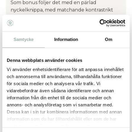
Som bonus följer det med en pärlad
nyckelknippa, med matchande kontrastrikt
mönster. Antingen kan husse eller matte
använda den eller varför inte låta den sitta
kvar som en extra detalj på halsbandet.
Samtycke
Information
Om
Storlekstabell:
Mini:25–30 cm(från innersta till yttersta hålet)
Denna webbplats använder cookies
Small:30–38 cm(från innersta till yttersta hålet)
Vi använder enhetsidentifierare för att anpassa innehållet
Medium:38–46 cm(från innersta till yttersta
och annonserna till användarna, tillhandahålla funktioner
hålet)
för sociala medier och analysera vår trafik. Vi
Large:46–53 cm(från innersta till yttersta hålet)
vidarebefordrar även sådana identifierare och annan
information från din enhet till de sociala medier och
X - Large:53–64 cm(från innersta till yttersta
annons- och analysföretag som vi samarbetar med.
hålet)
Dessa kan i sin tur kombinera informationen med annan
information som du har tillhandahållit eller som de har
samlat in när du har använt deras tjänster.