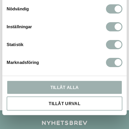
Samtyckesval
Omdömen
Nödvändig
Du
Inställningar
Statistik
Marknadsföring
Bli den första att lämna ett omdöme.
TILLÅT ALLA
TILLÅT URVAL
Nyhetsbrev