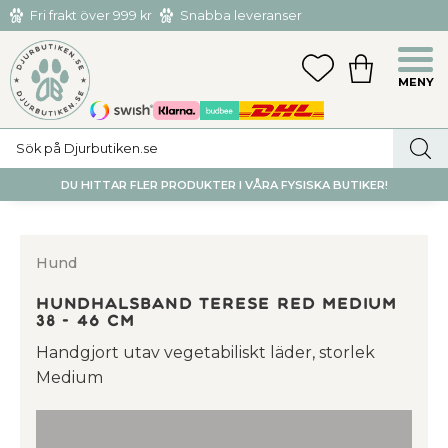
Fri frakt över 999 kr
Snabba leveranser
Hämta och returnera i butiken i Tumba eller Huddinge C
Meny
FAVORITER
KUNDVAGN
utan kostnad
DU HITTAR FLER PRODUKTER I VÅRA FYSISKA BUTIKER!
Hund
Hundhalsband Terese Red medium
38 - 46 cm
Handgjort utav vegetabiliskt läder, storlek
Medium