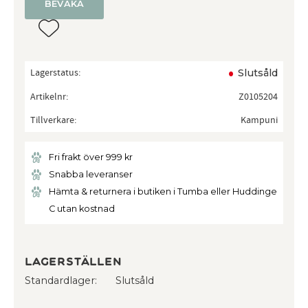
BEVAKA
Lägg till i favoriter
Lagerstatus
Slutsåld
Artikelnr
Z0105204
Tillverkare
Kampuni
Fri frakt över 999 kr
Snabba leveranser
Hämta & returnera i butiken i Tumba eller Huddinge
C utan kostnad
Lagerställen
Standardlager
Slutsåld