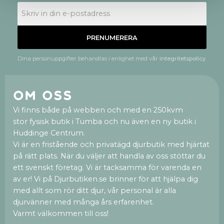
PRENUMERERA
Dina personuppgifter behandlas i enlighet med vår
integritetspolicy
.
Om oss
Vi finns både på webben och med en 250kvm
stor fysisk butik i Tumba och nu även en ny butik i
Huddinge Centrum.
Vi är en fristående och privatägd djurbutik med hjärtat
på rätt plats. När du väljer att handla av oss stöttar du
ett svenskt företag. Vi är tacksamma för varenda en
av er! Vi på Djurbutiken.se brinner för att hjälpa dig
med allt som rör ditt djur, vår personal är alla
djurvänner med många års erfarenhet.
Varmt välkommen till oss!