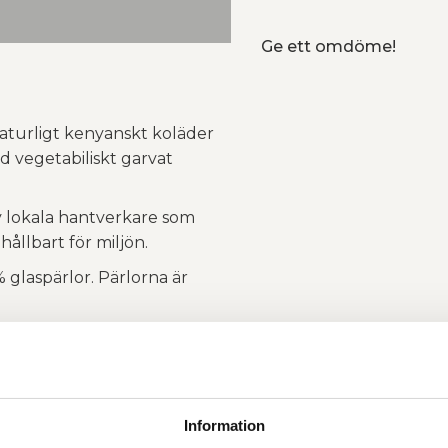
Ge ett omdöme!
aturligt kenyanskt koläder
d vegetabiliskt garvat
v lokala hantverkare som
ållbart för miljön.
laspärlor. Pärlorna är
ippa, med matchande
 matte använda den eller
j på halsbandet.
Information