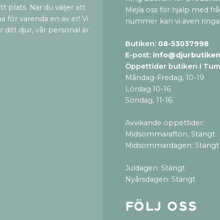
t plats. När du väljer att
Mejla oss för hjälp med fr
a för varenda en av er! Vi
nummer kan vi även ringa
ditt djur, vår personal är
Butiken:
08-53037998
E-post:
info@djurbutiken
Öppettider butiken i Tu
Måndag-Fredag, 10-19
Lördag 10-16
Söndag, 11-16
Avvikande öppettider:
Midsommarafton, Stängt
Midsommardagen: Stängt
Juldagen: Stängt
Nyårsdagen: Stängt
Följ oss