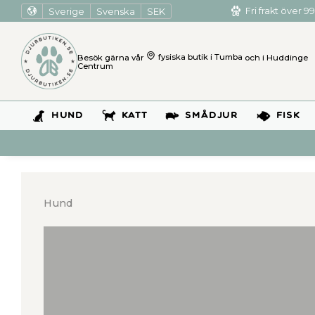
Sverige
Svenska
SEK
Fri frakt över 99
Besök gärna vår
fysiska butik i Tumba
och i Huddinge
Centrum
HUND
KATT
SMÅDJUR
FISK
Hund