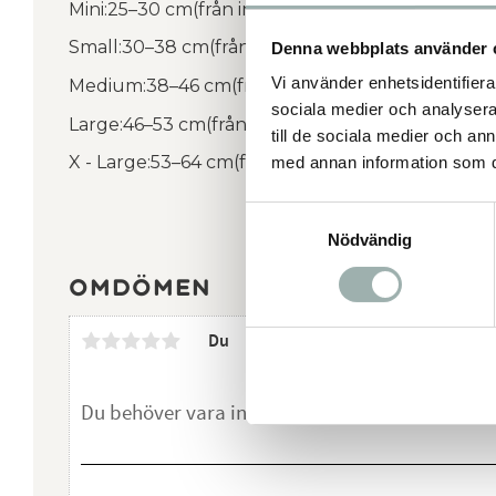
Mini:25–30 cm(från innersta till yttersta hålet)
Small:30–38 cm(från innersta till yttersta hålet)
Denna webbplats använder 
Vi använder enhetsidentifierar
Medium:38–46 cm(från innersta till yttersta håle
sociala medier och analysera 
Large:46–53 cm(från innersta till yttersta hålet)
till de sociala medier och a
X - Large:53–64 cm(från innersta till yttersta håle
med annan information som du 
Samtyckesval
Nödvändig
Omdömen
Du