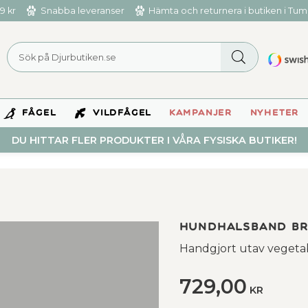
9 kr
Snabba leveranser
Hämta och returnera i butiken i Tu
FÅGEL
VILDFÅGEL
KAMPANJER
NYHETER
DU HITTAR FLER PRODUKTER I VÅRA FYSISKA BUTIKER!
Hundhalsband Bra
Handgjort utav vegetab
729,00
KR