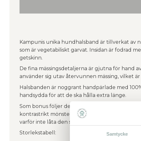
Kampunis unika hundhalsband är tillverkat av n
som är vegetabiliskt garvat. Insidan är fodrad me
getskinn.
De fina mässingsdetaljerna är gjutna för hand a
använder sig utav återvunnen mässing, vilket är h
Halsbanden är noggrant handpärlade med 100% g
handsydda för att de ska hålla extra länge.
Som bonus följer det med en pärlad nyckelkn
kontrastrikt mönster. Antingen kan husse eller
varför inte låta den sitta kvar som en extra detal
Storlekstabell:
Samtycke