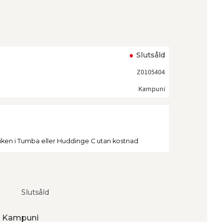
ll i favoriter
Slutsåld
Z0105404
Kampuni
tiken i Tumba eller Huddinge C utan kostnad
Slutsåld
ån Kampuni