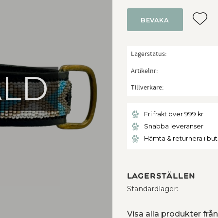
Lägg ti
BEVAKA
Lagerstatus
Artikelnr
ÅLD
Tillverkare
Fri frakt över 999 kr
Snabba leveranser
Hämta & returnera i bu
Lagerställen
Standardlager
Visa alla produkter fr