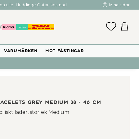
mba eller Huddinge C utan kostnad
Mina sidor
FAVORIT
KUNDV
VARUMÄRKEN
MOT FÄSTINGAR
celets grey medium 38 - 46 cm
iliskt läder, storlek Medium