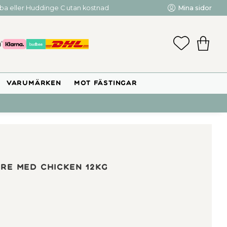
mba eller Huddinge C utan kostnad
Mina sidor
FAVORIT
KUNDV
VARUMÄRKEN
MOT FÄSTINGAR
ure MED Chicken 12kg