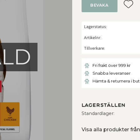
Lägg ti
BEVAKA
Lagerstatus
Artikelnr
ÅLD
Tillverkare
Fri frakt över 999 kr
Snabba leveranser
Hämta & returnera i bu
Lagerställen
Standardlager
Visa alla produkter från