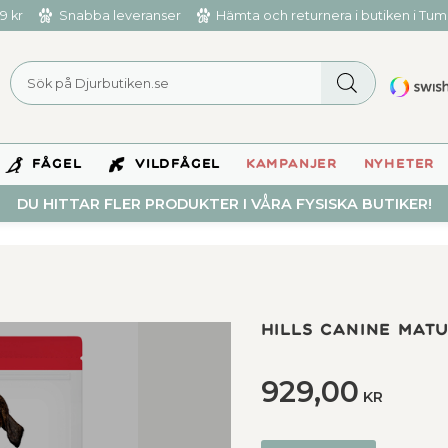
9 kr
Snabba leveranser
Hämta och returnera i butiken i Tu
FÅGEL
VILDFÅGEL
KAMPANJER
NYHETER
DU HITTAR FLER PRODUKTER I VÅRA FYSISKA BUTIKER!
Hills Canine Mat
929,00
KR