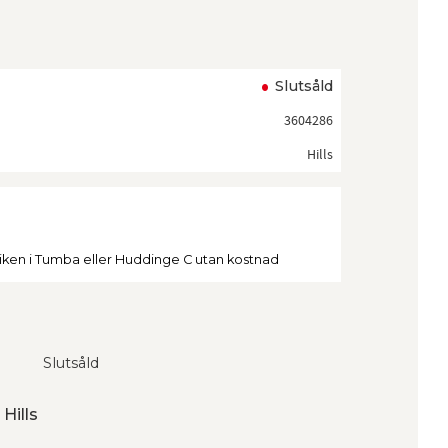
ll i favoriter
Slutsåld
3604286
Hills
tiken i Tumba eller Huddinge C utan kostnad
Slutsåld
 Hills