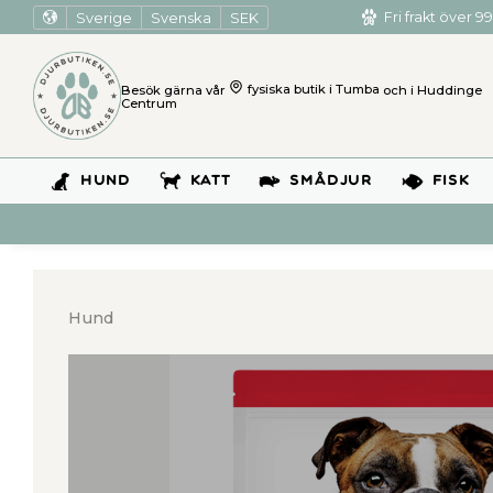
Sverige
Svenska
SEK
Fri frakt över 99
Besök gärna vår
fysiska butik i Tumba
och i Huddinge
Centrum
HUND
KATT
SMÅDJUR
FISK
Hund