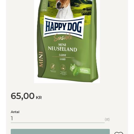
65,00
KR
Antal
st