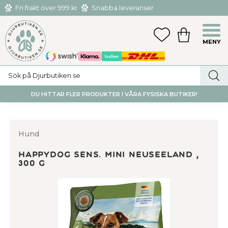
Fri frakt över 999 kr
Snabba leveranser
Hämta och returnera i butiken i Tumba eller Huddinge C
Meny
FAVORITER
KUNDVAGN
utan kostnad
DU HITTAR FLER PRODUKTER I VÅRA FYSISKA BUTIKER!
Hund
HappyDog Sens. Mini Neuseeland ,
300 g