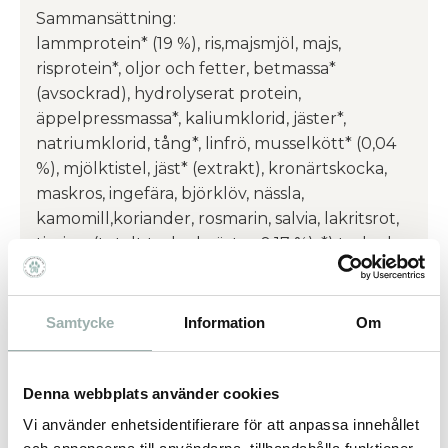
Sammansättning:
lammprotein* (19 %), ris,majsmjöl, majs,
risprotein*, oljor och fetter, betmassa*
(avsockrad), hydrolyserat protein,
äppelpressmassa*, kaliumklorid, jäster*,
natriumklorid, tång*, linfrö, musselkött* (0,04
%), mjölktistel, jäst* (extrakt), kronärtskocka,
maskros, ingefära, björklöv, nässla,
kamomill,koriander, rosmarin, salvia, lakritsrot,
timjan, (totalt torkade örter 0,17 %). *) torkad.
Analytiska beståndsdelar:
råprotein 24,0 %, råfett 12,0 %, råfiber 2,0 %,
Samtycke
Information
Om
råaska 8,0 %, kalcium 1,7 %, fosfor 1,05 %,
natrium 0,45 %, omega-6 fettsyror 3,0 %,
omega-3 fettsyror 0,3 %.
Denna webbplats använder cookies
Vi använder enhetsidentifierare för att anpassa innehållet
Tillsatser: