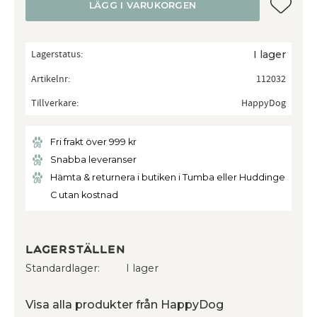
Lägg till
LÄGG I VARUKORGEN
Lagerstatus
I lager
Artikelnr
112032
Tillverkare
HappyDog
Fri frakt över 999 kr
Snabba leveranser
Hämta & returnera i butiken i Tumba eller Huddinge
C utan kostnad
Lagerställen
Standardlager
I lager
Visa alla produkter från HappyDog