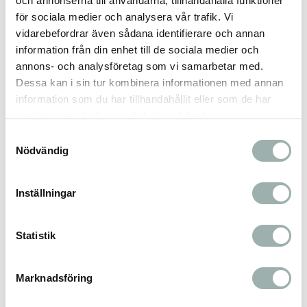
och annonserna till användarna, tillhandahålla funktioner
vitaminer / kg: vitamin A (3a672a) 18000 IE,
för sociala medier och analysera vår trafik. Vi
vitamin D3 (3a671) 1000 IE, taurin (3a370) 500
vidarebefordrar även sådana identifierare och annan
mg.
information från din enhet till de sociala medier och
Spårämnen / kg: järn (som 3b103) 55 mg,
annons- och analysföretag som vi samarbetar med.
koppar (som 3b405) 11 mg, zink (som 3b603,
Dessa kan i sin tur kombinera informationen med annan
information som du har tillhandahållit eller som de har
3b606) 110 mg, mangan (som 3b502) 26 mg,
samlat in när du har använt deras tjänster.
jod (som 3b202) 2 mg, selen (som 3b801) 0,1
mg.
Samtyckesval
Nödvändig
Antioxidant, tokoferolrika extrakt från
vegetabiliska oljor 1b306(i).
Färskt dricksvatten bör alltid vara tillgängligt.
Inställningar
Förvaras på en sval, torr plats och utan direkt
solljus.
Statistik
Omdömen
Marknadsföring