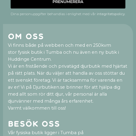
PRENUMERERA
Dina personuppgifter behandlas i enlighet med vår
integritetspolicy
.
Om oss
Vi finns både på webben och med en 250kvm
stor fysisk butik i Tumba och nu även en ny butik i
Huddinge Centrum.
Vi är en fristående och privatägd djurbutik med hjärtat
på rätt plats. När du väljer att handla av oss stöttar du
ett svenskt företag. Vi är tacksamma för varenda en
av er! Vi på Djurbutiken.se brinner för att hjälpa dig
med allt som rör ditt djur, vår personal är alla
djurvänner med många års erfarenhet.
Varmt välkommen till oss!
Besök oss
Vår fysiska butik ligger i Tumba på