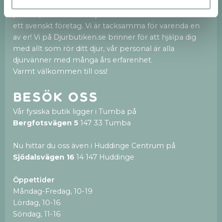
Vi är en fristående och privatägd djurbutik med hjärtat
på rätt plats. När du väljer att handla av oss stöttar du
ett svenskt företag. Vi är tacksamma för varenda en
av er! Vi på Djurbutiken.se brinner för att hjälpa dig
med allt som rör ditt djur, vår personal är alla
djurvänner med många års erfarenhet.
Varmt välkommen till oss!
Besök oss
Vår fysiska butik ligger i Tumba på
Bergfotsvägen 5
147 33 Tumba
Nu hittar du oss även i Huddinge Centrum på
Sjödalsvägen 16
14 147 Huddinge
Öppettider
Måndag-Fredag, 10-19
Lördag, 10-16
Söndag, 11-16