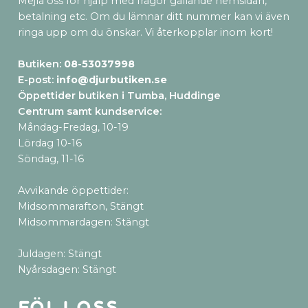
Mejla oss för hjälp med frågor gällande hemsidan,
betalning etc. Om du lämnar ditt nummer kan vi även
ringa upp om du önskar. Vi återkopplar inom kort!
Butiken:
08-53037998
E-post:
info@djurbutiken.se
Öppettider butiken i Tumba, Huddinge
Centrum samt kundservice
:
Måndag-Fredag, 10-19
Lördag 10-16
Söndag, 11-16
Avvikande öppettider:
Midsommarafton, Stängt
Midsommardagen: Stängt
Juldagen: Stängt
Nyårsdagen: Stängt
Följ oss