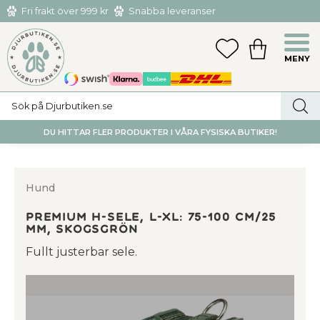
Fri frakt över 999 kr
Snabba leveranser
Hämta och returnera i butiken i Tumba eller Huddinge C
Meny
FAVORITER
KUNDVAGN
utan kostnad
DU HITTAR FLER PRODUKTER I VÅRA FYSISKA BUTIKER!
Hund
Premium H-sele, L-XL: 75-100 cm/25
mm, skogsgrön
Fullt justerbar sele.