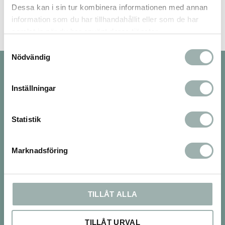
Dessa kan i sin tur kombinera informationen med annan
information som du har tillhandahållit eller som de har
samlat in när du har använt deras tjänster.
Samtyckesval
Nödvändig
Nyhetsbrev
Inställningar
Statistik
PRENUMERERA
Dina personuppgifter behandlas i enlighet med vår
integritetspolicy
.
Marknadsföring
Om oss
Vi finns både på webben och med en 250kvm
TILLÅT ALLA
stor fysisk butik i Tumba och nu även en ny butik i
Huddinge Centrum.
TILLÅT URVAL