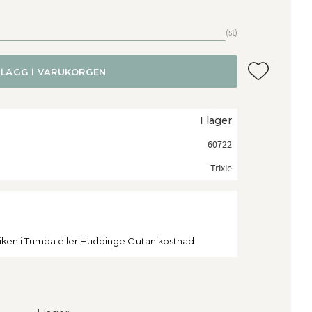
st
Lägg till i f
LÄGG I VARUKORGEN
I lager
60722
Trixie
tiken i Tumba eller Huddinge C utan kostnad