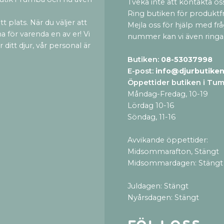
Tveka inte att kontakta oss
Ring butiken för produktf
t plats. När du väljer att
Mejla oss för hjälp med fr
a för varenda en av er! Vi
nummer kan vi även ringa
ditt djur, vår personal är
Butiken:
08-53037998
E-post:
info@djurbutiken
Öppettider butiken i Tu
Måndag-Fredag, 10-19
Lördag 10-16
Söndag, 11-16
Avvikande öppettider:
Midsommarafton, Stängt
Midsommardagen: Stängt
Juldagen: Stängt
Nyårsdagen: Stängt