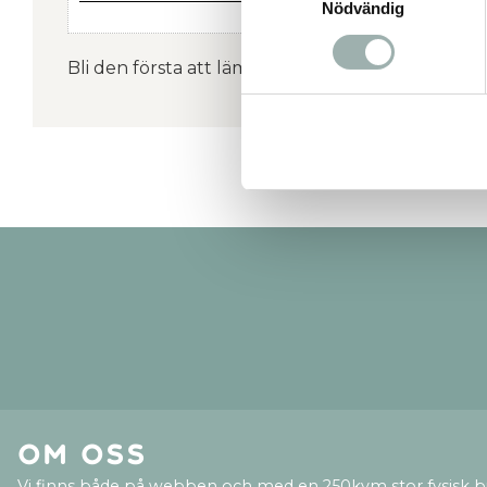
Nödvändig
Bli den första att lämna ett omdöme.
Om oss
Vi finns både på webben och med en 250kvm stor fysisk b