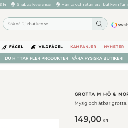
9 kr
Snabba leveranser
Hämta och returnera i butiken i Tu
FÅGEL
VILDFÅGEL
KAMPANJER
NYHETER
DU HITTAR FLER PRODUKTER I VÅRA FYSISKA BUTIKER!
Grotta m hö & moro
Mysig och ätbar grotta
149,00
KR