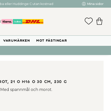
mba eller Huddinge C utan kostnad
Mina sidor
FAVORIT
KUNDV
VARUMÄRKEN
MOT FÄSTINGAR
t, 21 o h16 o 30 cm, 230 g
. Med spannmål och morot.