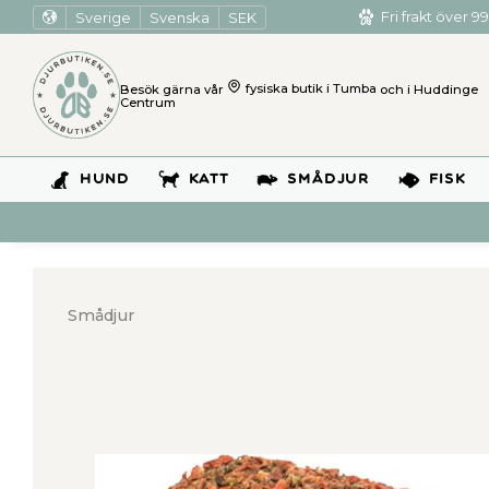
Sverige
Svenska
SEK
Fri frakt över 99
Besök gärna vår
fysiska butik i Tumba
och i Huddinge
Centrum
HUND
KATT
SMÅDJUR
FISK
Smådjur