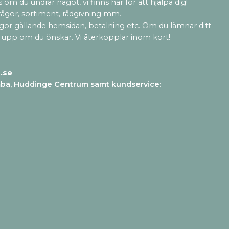
 om du undrar något, vi finns här för att hjälpa dig!
rågor, sortiment, rådgivning mm.
ågor gällande hemsidan, betalning etc. Om du lämnar ditt
 upp om du önskar. Vi återkopplar inom kort!
.se
mba, Huddinge Centrum samt kundservice
: