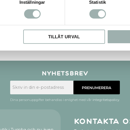
Inställningar
Statistik
TILLÅT URVAL
Nyhetsbrev
PRENUMERERA
Dina personuppgifter behandlas i enlighet med vår
integritetspolicy
.
Kontakta o
utik i Tumba och nu även