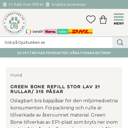
Fri frakt över 999 kr
Snabba leveranser
Hämta och returnera i butiken i Tumba eller Huddinge C
Meny
FAVORITER
KUNDVAGN
utan kostnad
DU HITTAR FLER PRODUKTER I VÅRA FYSISKA BUTIKER!
Hund
Green Bone Refill Stor Lav 21
rullar/ 315 påsar
Oslagbart bra bajspåsar för den miljömedvetna
konsumenten. Förpackning och rulle är
tillverkade av återvunnet material. Green
Bone tillverkas av EPI-plast som bryts ner inom