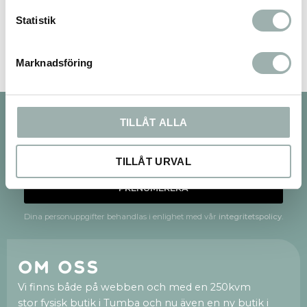
Bli den första att lämna ett omdöme.
Statistik
Marknadsföring
Nyhetsbrev
TILLÅT ALLA
TILLÅT URVAL
PRENUMERERA
Dina personuppgifter behandlas i enlighet med vår
integritetspolicy
.
Om oss
Vi finns både på webben och med en 250kvm
stor fysisk butik i Tumba och nu även en ny butik i