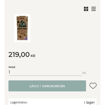
Rutnätsv
Listvy
219,00
KR
Antal
st
Lägg till
LÄGG I VARUKORGEN
Lagerstatus
I lager