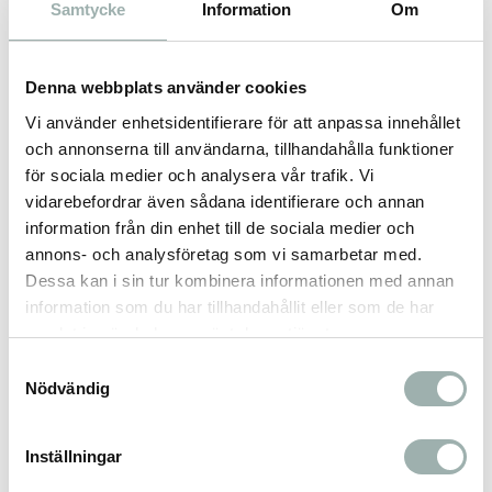
Samtycke
Information
Om
Oslagbart bra bajspåsar för den miljömedvetna
konsumenten. Förpackning och rulle är tillverkade av
återvunnet material. Green Bone tillverkas av EPI-plast
Denna webbplats använder cookies
som bryts ner inom endast 24 månader. Denna kartong
Vi använder enhetsidentifierare för att anpassa innehållet
innehåller 21 rullar med 315 bajspåsar med en frisk doft
och annonserna till användarna, tillhandahålla funktioner
av vild lavendel
för sociala medier och analysera vår trafik. Vi
vidarebefordrar även sådana identifierare och annan
information från din enhet till de sociala medier och
Omdömen
annons- och analysföretag som vi samarbetar med.
Dessa kan i sin tur kombinera informationen med annan
Du
information som du har tillhandahållit eller som de har
samlat in när du har använt deras tjänster.
Samtyckesval
Nödvändig
Inställningar