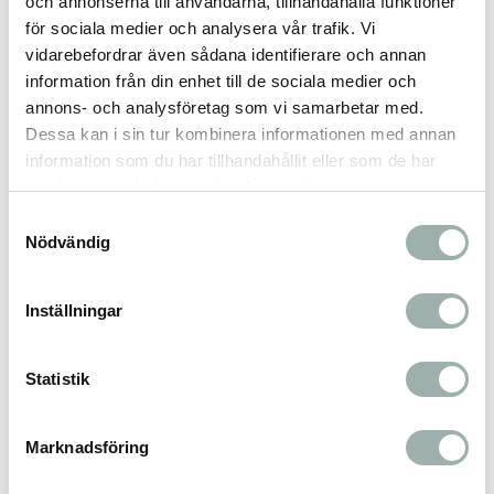
och annonserna till användarna, tillhandahålla funktioner
för sociala medier och analysera vår trafik. Vi
Underhåll:
vidarebefordrar även sådana identifierare och annan
Före användning: Rengör flaskan och locket
information från din enhet till de sociala medier och
med diskmedel och varmt vatten.
annons- och analysföretag som vi samarbetar med.
Flaskan tål diskmaskin.
Dessa kan i sin tur kombinera informationen med annan
Handtvätt flaskan genom att skaka den
information som du har tillhandahållit eller som de har
med varmt vatten och diskmedel eller
samlat in när du har använt deras tjänster.
använda en flaskborste.
Samtyckesval
Flaskan tål inte frysning. Lägg istället isbitar i
Nödvändig
flaskan för att kyla vätskan.
Kan inte användas på värmekällor, grill eller
Inställningar
öppen låga, det kommer att skada flaskan.
Tål inte kemikalier som klor och annat
blekmedel
Statistik
Marknadsföring
Fler produkter i samma serie
I GLACIAL-serien finns termomugg och