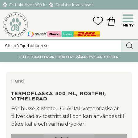
Fri frakt över 999 kr
Snabba leveranser
Hämta och returnera i butiken i Tumba eller Huddinge C
Meny
FAVORITER
KUNDVAGN
utan kostnad
DU HITTAR FLER PRODUKTER I VÅRA FYSISKA BUTIKER!
Hund
Termoflaska 400 ml, rostfri,
vitmelerad
För husse & Matte - GLACIAL vattenflaska är
tillverkad av rostfritt stål och kan användas till
både kalla och varma drycker.