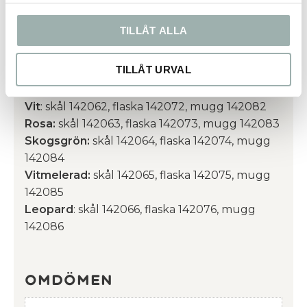
termoflaska till husse/matte och kylskål till
TILLÅT ALLA
hunden. Finns i färgerna svart, vit, rosa,
skogsgrön, vitmelerad och leopard.
TILLÅT URVAL
Artikelnummer:
Svart:
skål: 142061, flaska 142071, mugg 142081
Vit
: skål 142062, flaska 142072, mugg 142082
Rosa:
skål 142063, flaska 142073, mugg 142083
Skogsgrön:
skål 142064, flaska 142074, mugg
142084
Vitmelerad:
skål 142065, flaska 142075, mugg
142085
Leopard
: skål 142066, flaska 142076, mugg
142086
Omdömen