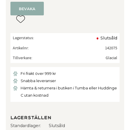
BEVAKA
Lägg till i favoriter
Lagerstatus
Slutsåld
Artikelnr
142075
Tillverkare
Glacial
Fri frakt över 999 kr
Snabba leveranser
Hämta & returnera i butiken i Tumba eller Huddinge
C utan kostnad
Lagerställen
Standardlager
Slutsåld