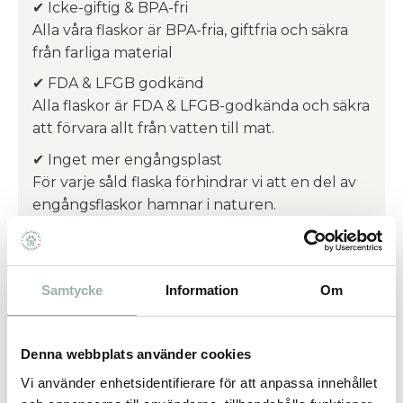
✔ Icke-giftig & BPA-fri
Alla våra flaskor är BPA-fria, giftfria och säkra
från farliga material
✔ FDA & LFGB godkänd
Alla flaskor är FDA & LFGB-godkända och säkra
att förvara allt från vatten till mat.
✔ Inget mer engångsplast
För varje såld flaska förhindrar vi att en del av
engångsflaskor hamnar i naturen.
GLACIALs samarbete med WWF:
Samtycke
Information
Om
I juni 2018 undertecknade GLACIAL ett
partnerskap WWF. Tillsammans är de på
uppdrag att minska plastkonsumtionen och
Denna webbplats använder cookies
rädda världshaven
Vi använder enhetsidentifierare för att anpassa innehållet