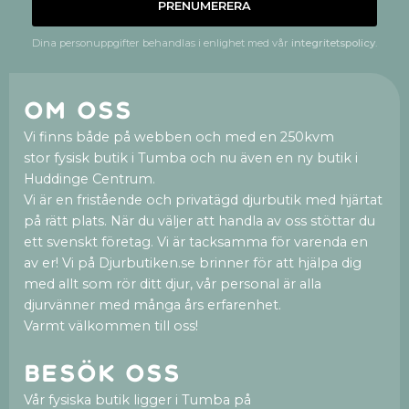
PRENUMERERA
Dina personuppgifter behandlas i enlighet med vår
integritetspolicy
.
Om oss
Vi finns både på webben och med en 250kvm
stor fysisk butik i Tumba och nu även en ny butik i
Huddinge Centrum.
Vi är en fristående och privatägd djurbutik med hjärtat
på rätt plats. När du väljer att handla av oss stöttar du
ett svenskt företag. Vi är tacksamma för varenda en
av er! Vi på Djurbutiken.se brinner för att hjälpa dig
med allt som rör ditt djur, vår personal är alla
djurvänner med många års erfarenhet.
Varmt välkommen till oss!
Besök oss
Vår fysiska butik ligger i Tumba på