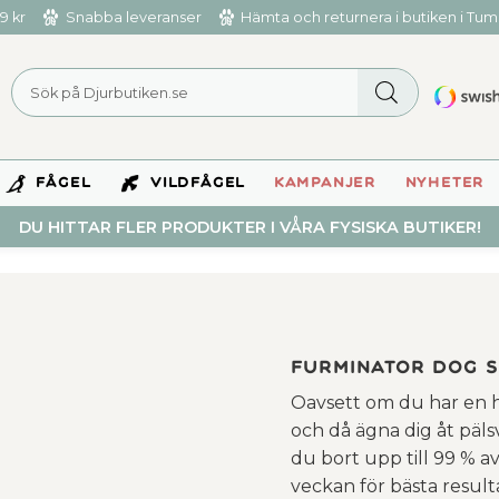
9 kr
Snabba leveranser
Hämta och returnera i butiken i Tu
FÅGEL
VILDFÅGEL
KAMPANJER
NYHETER
DU HITTAR FLER PRODUKTER I VÅRA FYSISKA BUTIKER!
Furminator Dog S
Oavsett om du har en h
och då ägna dig åt päl
du bort upp till 99 % av
veckan för bästa resulta