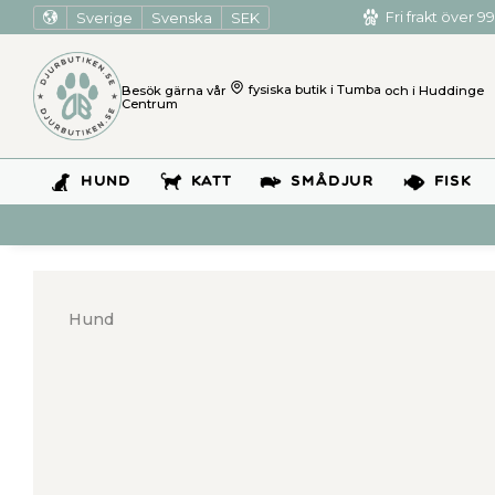
Sverige
Svenska
SEK
Fri frakt över 99
Besök gärna vår
fysiska butik i Tumba
och i Huddinge
Centrum
HUND
KATT
SMÅDJUR
FISK
Hund