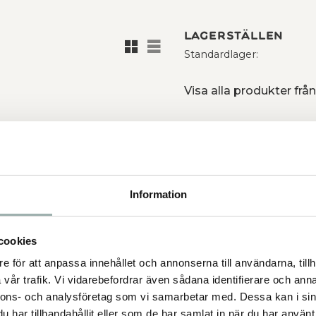
Lagerställen
Rutnätsvy
Listvy
Standardlager
Visa alla produkter fr
Ge ett omdöme!
Information
ste du då och då ägna dig åt
pp till 99 % av allt löst hår.
.
cookies
e för att anpassa innehållet och annonserna till användarna, tillh
vår trafik. Vi vidarebefordrar även sådana identifierare och anna
nnons- och analysföretag som vi samarbetar med. Dessa kan i sin
har tillhandahållit eller som de har samlat in när du har använt 