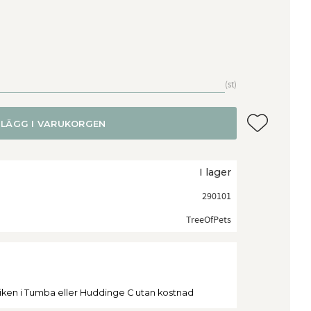
st
Lägg till i f
LÄGG I VARUKORGEN
I lager
290101
TreeOfPets
tiken i Tumba eller Huddinge C utan kostnad