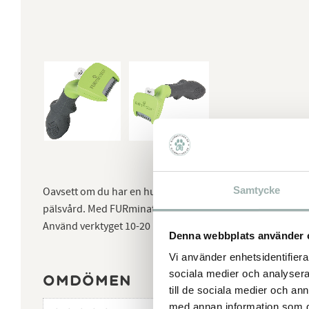
Samtycke
Oavsett om du har en hund med kort eller lång päls så må
pälsvård. Med FURminators deShedding-verktyg får du bort u
Använd verktyget 10-20 minuter i veckan för bästa resultat
Denna webbplats använder 
Vi använder enhetsidentifierar
sociala medier och analysera 
Omdömen
till de sociala medier och a
med annan information som du 