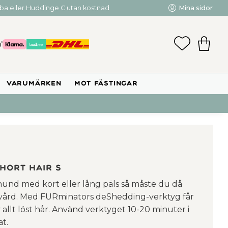
mba eller Huddinge C utan kostnad
Mina sidor
FAVORIT
KUNDV
VARUMÄRKEN
MOT FÄSTINGAR
hort Hair S
und med kort eller lång päls så måste du då
svård. Med FURminators deShedding-verktyg får
 allt löst hår. Använd verktyget 10-20 minuter i
t.