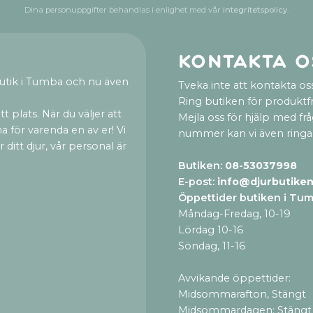
Dina personuppgifter behandlas i enlighet med vår
integritetspolicy
.
Kontakta o
utik i Tumba och nu även
Tveka inte att kontakta oss
Ring butiken för produktf
t plats. När du väljer att
Mejla oss för hjälp med fr
a för varenda en av er! Vi
nummer kan vi även ringa
ditt djur, vår personal är
Butiken:
08-53037998
E-post:
info@djurbutiken
Öppettider butiken i Tu
Måndag-Fredag, 10-19
Lördag 10-16
Söndag, 11-16
Avvikande öppettider:
Midsommarafton, Stängt
Midsommardagen: Stängt