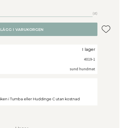
st
Lägg till i f
LÄGG I VARUKORGEN
I lager
4019-1
sund hundmat
tiken i Tumba eller Huddinge C utan kostnad