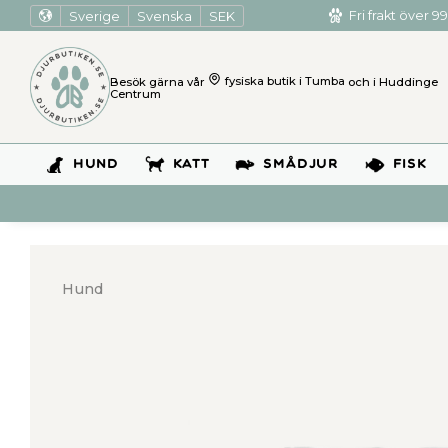
Sverige
Svenska
SEK
Fri frakt över 99
Besök gärna vår
fysiska butik i Tumba
och i Huddinge
Centrum
HUND
KATT
SMÅDJUR
FISK
Hund