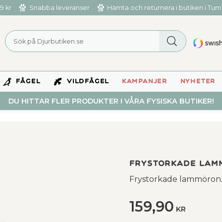
9 kr
Snabba leveranser
Hämta och returnera i butiken i Tu
FÅGEL
VILDFÅGEL
KAMPANJER
NYHETER
DU HITTAR FLER PRODUKTER I VÅRA FYSISKA BUTIKER!
Frystorkade Lam
Frystorkade lammöron
159,90
KR