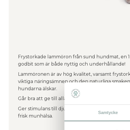
Frystorkade lammöron från sund hundmat, en 1
godbit som är både nyttig och underhållande!
Lammöronen är av hög kvalitet, varsamt frystork
viktiga näringsämnen och den naturliga smake
hundarna älskar.
Går bra att ge till alla åldra och storlek på och 
Ger stimulans till djurets tänder och käkar och h
Samtycke
frisk munhälsa.