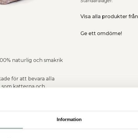
Standardlager
Visa alla produkter fr
Ge ett omdöme!
00% naturlig och smakrik
ade för att bevara alla
n som katterna och
hund och katt.
jälper till att underhålla en
Information