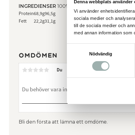
Denna webbplats använder 
INGREDIENSER
100% lammöron.
Vi använder enhetsidentifierar
Protein
68,9g
96,5g
sociala medier och analysera 
Fett
22,2g
31,1g
till de sociala medier och a
med annan information som du 
Samtyckesval
Nödvändig
Omdömen
Du
Bli den första att lämna ett omdöme.