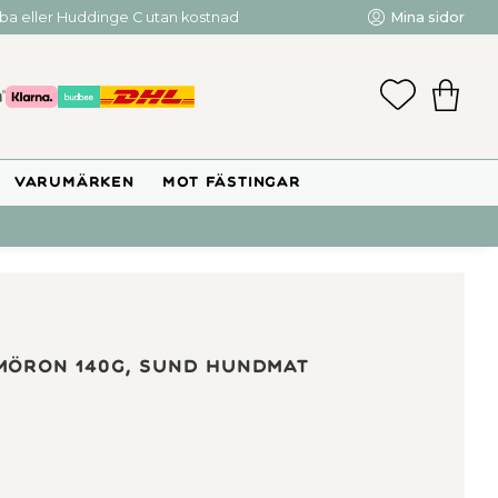
mba eller Huddinge C utan kostnad
Mina sidor
FAVORIT
KUNDV
VARUMÄRKEN
MOT FÄSTINGAR
möron 140g, Sund hundmat
.