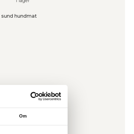
I lager
ån sund hundmat
Om