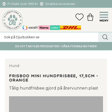
Fri frakt över 999 kr
Snabba leveranser
Hämta och returnera i butiken i Tumba eller Huddinge C
Meny
FAVORITER
KUNDVAGN
utan kostnad
DU HITTAR FLER PRODUKTER I VÅRA FYSISKA BUTIKER!
Hund
Frisboo Mini Hundfrisbee, 17,5cm -
Orange
Tålig hundfrisbee gjord på återvunnen plast