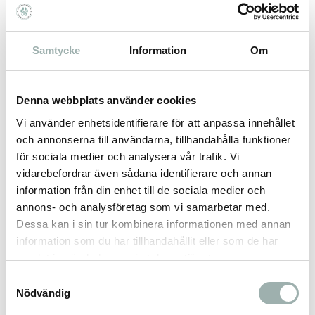
Mjuk och skonsam
Flyter på vatten
Samtycke
Information
Om
Tålig och flexibel
Denna webbplats använder cookies
Synliga färger
Vi använder enhetsidentifierare för att anpassa innehållet
BPA- och giftfri
och annonserna till användarna, tillhandahålla funktioner
för sociala medier och analysera vår trafik. Vi
Återvunnen plast
vidarebefordrar även sådana identifierare och annan
Frisboon är 17,5 cm
information från din enhet till de sociala medier och
annons- och analysföretag som vi samarbetar med.
Dessa kan i sin tur kombinera informationen med annan
information som du har tillhandahållit eller som de har
Omdömen
samlat in när du har använt deras tjänster.
Samtyckesval
Du
Nödvändig