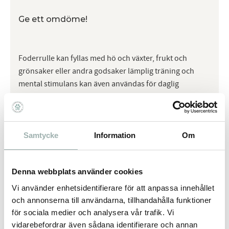
Ge ett omdöme!
Foderrulle kan fyllas med hö och växter, frukt och
grönsaker eller andra godsaker lämplig träning och
mental stimulans kan även användas för daglig
utfodring plasthölje med ljuddämpande
gummibeläggning plast/TPR
Samtycke
Information
Om
Omdömen
Denna webbplats använder cookies
Du
Vi använder enhetsidentifierare för att anpassa innehållet
och annonserna till användarna, tillhandahålla funktioner
för sociala medier och analysera vår trafik. Vi
vidarebefordrar även sådana identifierare och annan