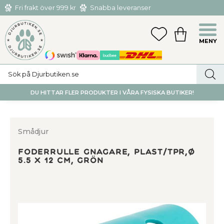
Fri frakt över 999 kr
Snabba leveranser
Hämta och returnera i butiken i Tumba eller Huddinge C
Meny
FAVORITER
KUNDVAGN
utan kostnad
DU HITTAR FLER PRODUKTER I VÅRA FYSISKA BUTIKER!
Smådjur
Foderrulle gnagare, plast/TPR,ø
5.5 x 12 cm, grön