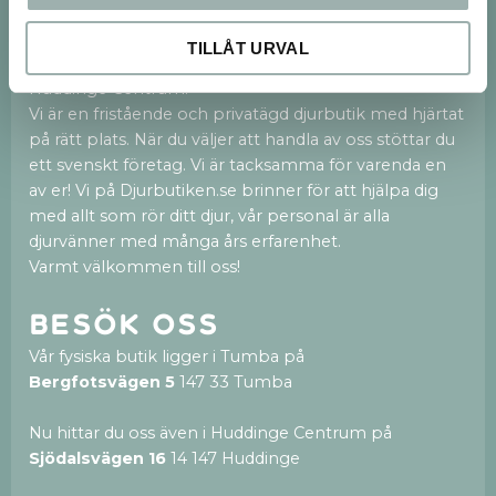
Om oss
Vi finns både på webben och med en 250kvm
TILLÅT URVAL
stor fysisk butik i Tumba och nu även en ny butik i
Huddinge Centrum.
Vi är en fristående och privatägd djurbutik med hjärtat
på rätt plats. När du väljer att handla av oss stöttar du
ett svenskt företag. Vi är tacksamma för varenda en
av er! Vi på Djurbutiken.se brinner för att hjälpa dig
med allt som rör ditt djur, vår personal är alla
djurvänner med många års erfarenhet.
Varmt välkommen till oss!
Besök oss
Vår fysiska butik ligger i Tumba på
Bergfotsvägen 5
147 33 Tumba
Nu hittar du oss även i Huddinge Centrum på
Sjödalsvägen 16
14 147 Huddinge