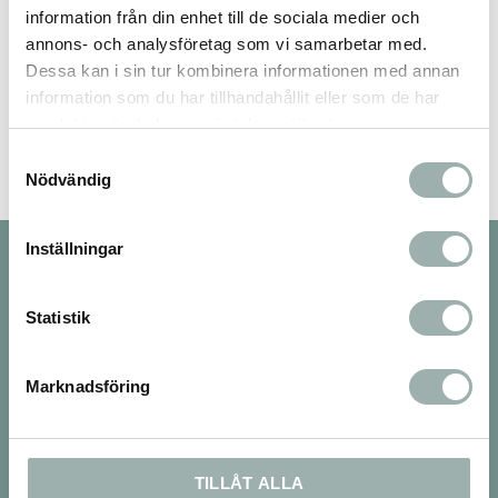
information från din enhet till de sociala medier och
annons- och analysföretag som vi samarbetar med.
Dessa kan i sin tur kombinera informationen med annan
Bli den första att lämna ett omdöme.
information som du har tillhandahållit eller som de har
samlat in när du har använt deras tjänster.
Samtyckesval
Nödvändig
Inställningar
Nyhetsbrev
Statistik
PRENUMERERA
Marknadsföring
Dina personuppgifter behandlas i enlighet med vår
integritetspolicy
.
TILLÅT ALLA