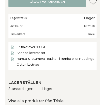
Lägg till
LÄGG I VARUKORGEN
Lagerstatus
I lager
Artikelnr
Tr62810
Tillverkare
Trixie
Fri frakt över 999 kr
Snabba leveranser
Hämta & returnera i butiken i Tumba eller Huddinge
C utan kostnad
Lagerställen
Standardlager
I lager
Visa alla produkter från Trixie