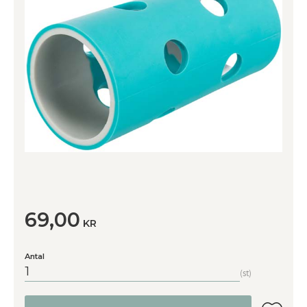
69,00
KR
Antal
st