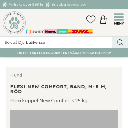
Fri frakt över 999 kr
Snabba leveranser
Hämta och returnera i butiken i Tumba eller Huddinge C
Meny
FAVORITER
KUNDVAGN
utan kostnad
DU HITTAR FLER PRODUKTER I VÅRA FYSISKA BUTIKER!
Hund
flexi New Comfort, band, M: 5 m,
röd
Flexi koppel New Comfort < 25 kg