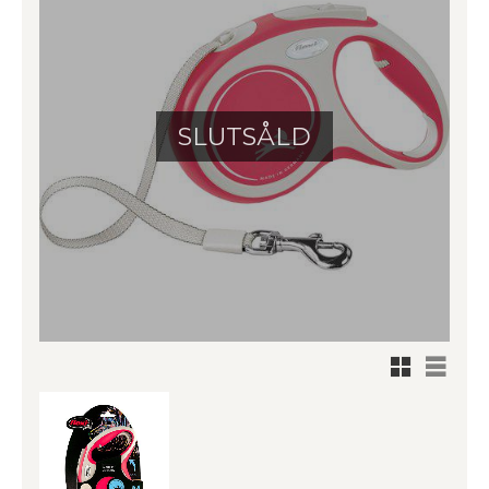
SLUTSÅLD
Rutnätsv
Listvy