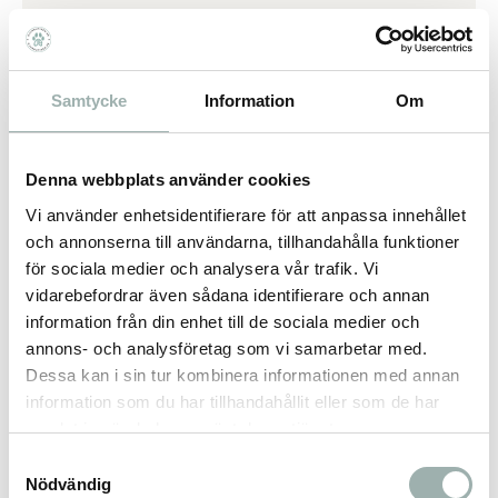
5 m koppel
För hundar upp till max 25 kg
Samtycke
Information
Om
Snabbstoppande bromssystem
Mjukt grepp
Denna webbplats använder cookies
Kromad karbinhake
Kan byggas på med flexi Multi Box och LED
Vi använder enhetsidentifierare för att anpassa innehållet
Lighting System
och annonserna till användarna, tillhandahålla funktioner
Vikt: ca 300 g
för sociala medier och analysera vår trafik. Vi
vidarebefordrar även sådana identifierare och annan
information från din enhet till de sociala medier och
annons- och analysföretag som vi samarbetar med.
Flexi på youtube
Dessa kan i sin tur kombinera informationen med annan
information som du har tillhandahållit eller som de har
samlat in när du har använt deras tjänster.
Omdömen
Samtyckesval
Nödvändig
Du