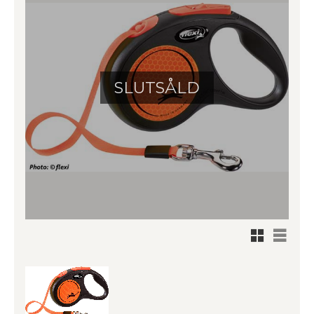
SLUTSÅLD
Rutnätsv
Listvy