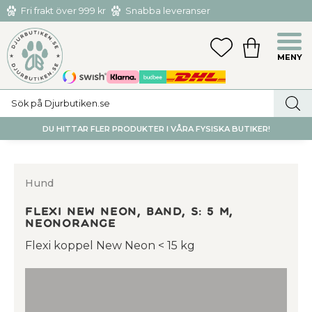
Fri frakt över 999 kr
Snabba leveranser
Hämta och returnera i butiken i Tumba eller Huddinge C
Meny
FAVORITER
KUNDVAGN
utan kostnad
DU HITTAR FLER PRODUKTER I VÅRA FYSISKA BUTIKER!
Hund
flexi New NEON, band, S: 5 m,
neonorange
Flexi koppel New Neon < 15 kg