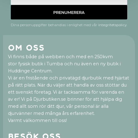
PRENUMERERA
Dina personuppgifter behandlas i enlighet med vår
integritetspolicy
.
Om oss
Vi finns både på webben och med en 250kvm
stor fysisk butik i Tumba och nu även en ny butik i
Huddinge Centrum.
Vi är en fristående och privatägd djurbutik med hjärtat
på rätt plats. När du väljer att handla av oss stöttar du
ett svenskt företag. Vi är tacksamma för varenda en
av er! Vi på Djurbutiken.se brinner för att hjälpa dig
med allt som rör ditt djur, vår personal är alla
djurvänner med många års erfarenhet.
Varmt välkommen till oss!
Besök oss