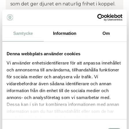
som det ger djuret en naturlig frihet i koppel.
5 m koppel
För hundar upp till 15 kg
Samtycke
Information
Om
Fickformat
Extra lätt
Denna webbplats använder cookies
Kraftigt band i stark neonfärg
Högreflekterande sidopaneler
Vi använder enhetsidentifierare för att anpassa innehållet
Snabbstoppande bromssystem
och annonserna till användarna, tillhandahålla funktioner
Kromad karbinhake
för sociala medier och analysera vår trafik. Vi
Vikt ca 205 g
vidarebefordrar även sådana identifierare och annan
information från din enhet till de sociala medier och
annons- och analysföretag som vi samarbetar med.
Dessa kan i sin tur kombinera informationen med annan
Flexi på youtube
information som du har tillhandahållit eller som de har
samlat in när du har använt deras tjänster.
Omdömen
Samtyckesval