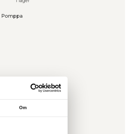
I lager
ån Pomppa
Om