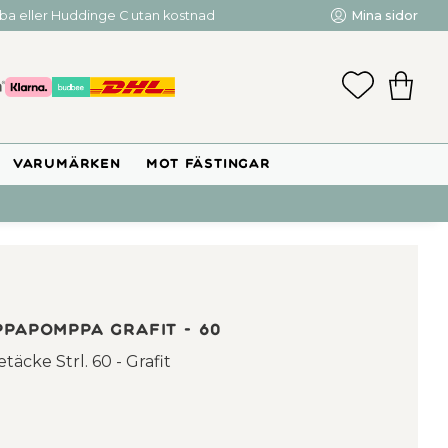
mba eller Huddinge C utan kostnad
Mina sidor
FAVORIT
KUNDV
VARUMÄRKEN
MOT FÄSTINGAR
ppaPomppa Grafit - 60
cke Strl. 60 - Grafit