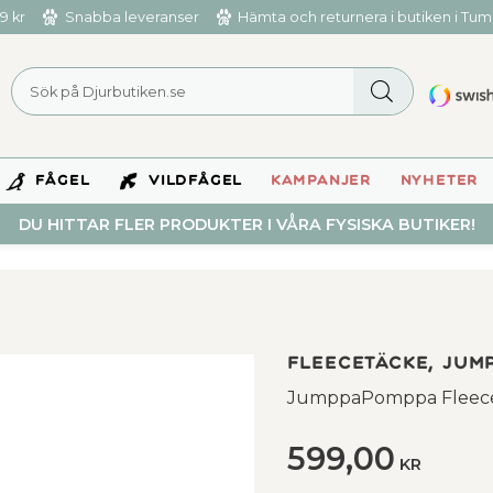
9 kr
Snabba leveranser
Hämta och returnera i butiken i Tu
FÅGEL
VILDFÅGEL
KAMPANJER
NYHETER
DU HITTAR FLER PRODUKTER I VÅRA FYSISKA BUTIKER!
Fleecetäcke, Jum
JumppaPomppa Fleecetä
599,00
KR