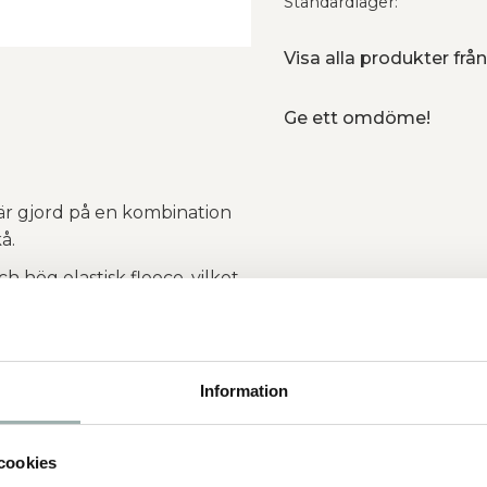
Standardlager
Visa alla produkter fr
Ge ett omdöme!
är gjord på en kombination
kå.
ch hög elastisk fleece, vilket
rd av vattenavvisande
röst från vatten och stänk.
Information
cookies