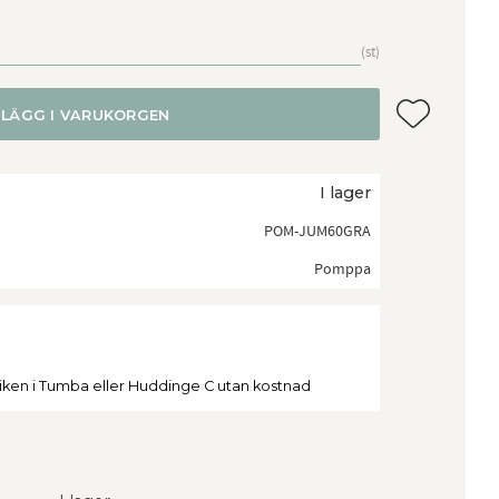
st
Lägg till i f
LÄGG I VARUKORGEN
I lager
POM-JUM60GRA
Pomppa
tiken i Tumba eller Huddinge C utan kostnad