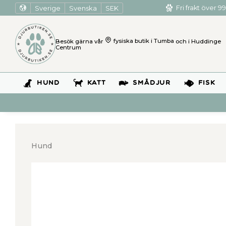
Sverige
Svenska
SEK
Fri frakt över 99
Besök gärna vår
fysiska butik i Tumba
och i Huddinge
Centrum
HUND
KATT
SMÅDJUR
FISK
Hund