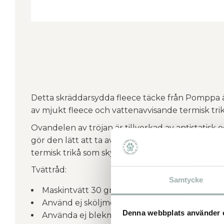
Detta skräddarsydda fleece täcke från Pomppa 
av mjukt fleece och vattenavvisande termisk tri
Ovandelen av tröjan är tillverkad av antistatisk o
gör den lätt att ta av och på. Undersidan är gjo
termisk trikå som skyddar din hunds mage och b
Tvättråd:
Samtycke
Maskintvätt 30 grader
Använd ej sköljmedel
Denna webbplats använder 
Använda ej blekmedel