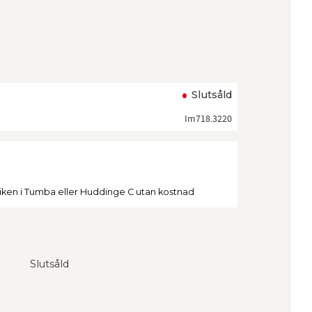
ll i favoriter
Slutsåld
Im718.3220
tiken i Tumba eller Huddinge C utan kostnad
Slutsåld