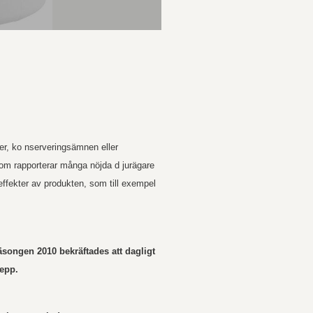
ser, ko nserveringsämnen eller
tom rapporterar många nöjda d jurägare
 effekter av produkten, som till exempel
säsongen 2010 bekräftades att dagligt
repp.