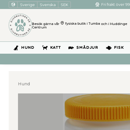
Sverige
Svenska
SEK
Fri frakt över 99
Besök gärna vår
fysiska butik i Tumba
och i Huddinge
Centrum
HUND
KATT
SMÅDJUR
FISK
Hund