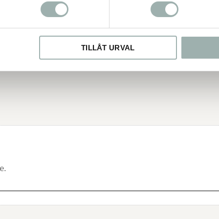
 dagligen. Intaget kan vid behov
rasiter. Ingredienser:
ze: 13px; vertical-align: baseli ne; margin: 0px 4px 0px 0px; padding: 0px; font-fa
romyces cerevisiae), köttsmak,
sparent">
 av fettsyror),
TILLÅT URVAL
ll per tablett: Protein: 0,38 g
3 g Fulvosyra: 15 mg Vackrare och