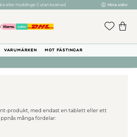
mba eller Huddinge C utan kostnad
Mina sidor
FAVORIT
KUNDV
VARUMÄRKEN
MOT FÄSTINGAR
unt-produkt, med endast en tablett eller ett
ppnås många fördelar: