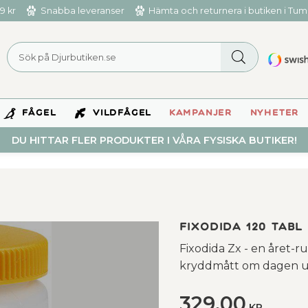
9 kr
Snabba leveranser
Hämta och returnera i butiken i Tu
FÅGEL
VILDFÅGEL
KAMPANJER
NYHETER
DU HITTAR FLER PRODUKTER I VÅRA FYSISKA BUTIKER!
Fixodida 120 tabl
Fixodida Zx - en året-r
kryddmått om dagen u
329,00
KR