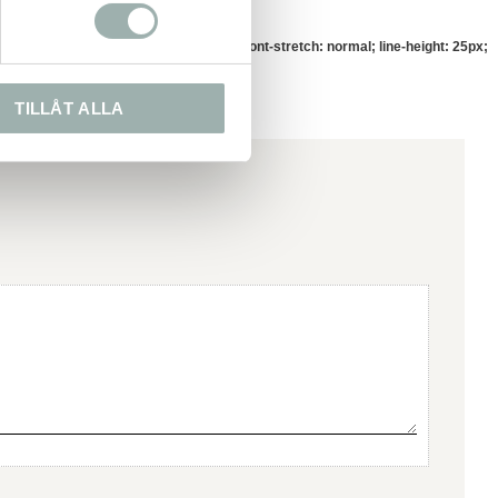
mily: Helvetica, Arial; co lor: #62655c; font-stretch: normal; line-height: 25px;
TILLÅT ALLA