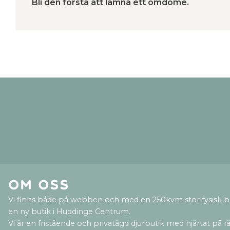
Bli den första att lämna ett omdöme.
Om oss
Vi finns både på webben och med en 250kvm stor fysisk b
en ny butik i Huddinge Centrum.
Vi är en fristående och privatägd djurbutik med hjärtat på rät