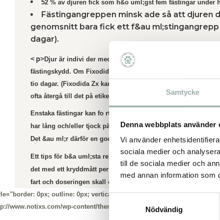
52 % av djuren fick som h&o uml;gst fem fästingar under h
Fästingangreppen minsk ade så att djuren de
genomsnitt bara fick ett f&au ml;stingangrepp 
dagar).
< p>
Djur är indivi der med olika behov och i vissa fall kan in
fästingskydd. Om Fixodida Zx inte givit effekt inom tio daga
tio dagar. (Fixodida Zx kan inte överdoseras.) När djuret erhåll
Samtycke
ofta återgå till det på etiketten rekommenderade intaget utan at
Enstaka fästingar kan fo rtfarande förekomma. Det är helt norma
Denna webbplats använder 
har lång och/eller tjock päls, är under stress elle r när djuret 
Det &au ml;r därför en god idÚ att även fortsättningsvis kontroll
Vi använder enhetsidentifierar
sociala medier och analysera 
Ett tips för b&a uml;sta resultat är att ge Fixodida Zx året om.
till de sociala medier och a
det med ett kryddmått per dag. Då har ditt djur ett bättre skyd
med annan information som du 
fart och doseringen skall ökas till det normal a.
yle="border: 0px; outline: 0px; vertical-align: baseline; margin: 0px; p add
Samtyckesval
ttp://www.notixs.com/wp-content/themes/zx/images/green/tabs_nav_bg .p
Rekommenderat intag Fixodida Zx tabletter: Hund under 1
Nödvändig