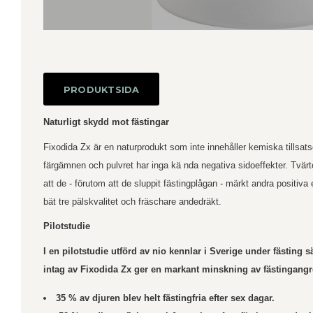
PRODUKTSIDA
Naturligt skydd mot fästingar
Fixodida Zx är en naturprodukt som inte innehåller kemiska tillsat
färgämnen och pulvret har inga kä nda negativa sidoeffekter. Tvär
att de - förutom att de sluppit fästingplågan - märkt andra positiva
bät tre pälskvalitet och fräschare andedräkt.
Pilotstudie
I en pilotstudie utförd av nio kennlar i Sverige under fästing 
intag av Fixodida Zx ger en markant minskning av fästingang
35 % av djuren blev helt fästingfria efter sex dagar.