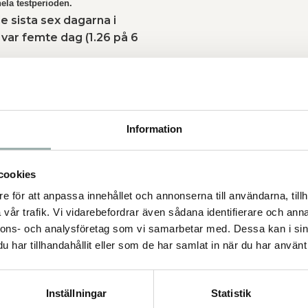
ela testperioden.
 sista sex dagarna i
var femte dag (1.26 på 6
taget behöva ökas f&oum l;r förstärkt
r, dubbla då intaget under kommande
it ett fullgott f ästingskydd kan man
Information
t skyddet avtar.
lt, speciellt om din hund el ler katt
cookies
vistas i speciellt fästingrika områden.
era ditt djur för fästingar varje dag.
e för att anpassa innehållet och annonserna till användarna, tillh
vår trafik. Vi vidarebefordrar även sådana identifierare och anna
 När det inte är fästingsäsong räcker
nnons- och analysföretag som vi samarbetar med. Dessa kan i sin
d när fästings&au ml;songen åter tar
har tillhandahållit eller som de har samlat in när du har använt 
ing: 0px 19px 0px 0px; font-weight: inherit; font-style: inherit; font-fa m
ng')" href="http://www.notixs.com/fixodida/#tab_1">
0 kg 1-2 tabletter dagligen.
Inställningar
Statistik