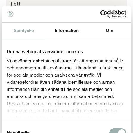
Fett
2%
Samtycke
Information
Om
Fiber
0,1%
Denna webbplats använder cookies
Vi använder enhetsidentifierare för att anpassa innehållet
Aska
och annonserna till användarna, tillhandahålla funktioner
5%
för sociala medier och analysera vår trafik. Vi
vidarebefordrar även sådana identifierare och annan
information från din enhet till de sociala medier och
Vatten
annons- och analysföretag som vi samarbetar med.
23%
Dessa kan i sin tur kombinera informationen med annan
information som du har tillhandahållit eller som de har
samlat in när du har använt deras tjänster.
Omdömen
Samtyckesval
Nödvändig