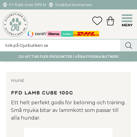
Fri frakt över 999 kr
Snabba leveranser
Hämta och returnera i butiken i Tumba eller Huddinge C
Meny
FAVORITER
KUNDVAGN
utan kostnad
DU HITTAR FLER PRODUKTER I VÅRA FYSISKA BUTIKER!
Hund
FFD Lamb cube 100g
Ett helt perfekt godis för belöning och träning.
Små mjuka bitar av lammkött som passar till
alla hundar.