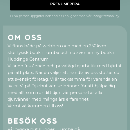
PRENUMERERA
Dina personuppgifter behandlas i enlighet med vår
integritetspolicy
.
Om oss
Vi finns både på webben och med en 250kvm
stor fysisk butik i Tumba och nu även en ny butik i
Huddinge Centrum.
Vi är en fristående och privatägd djurbutik med hjärtat
på rätt plats. När du väljer att handla av oss stöttar du
ett svenskt företag. Vi är tacksamma för varenda en
av er! Vi på Djurbutiken.se brinner för att hjälpa dig
med allt som rör ditt djur, vår personal är alla
djurvänner med många års erfarenhet.
Varmt välkommen till oss!
Besök oss
Vår fysiska butik ligger i Tumba på