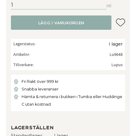
st
Lägg till
LÄGG I VARUKORGEN
Lagerstatus
I lager
Artikelnr
Lu9648
Tillverkare
Lupus
Fri frakt över 999 kr
Snabba leveranser
Hämta & returnera i butiken i Tumba eller Huddinge
C utan kostnad
Lagerställen
Standardlager
I lager