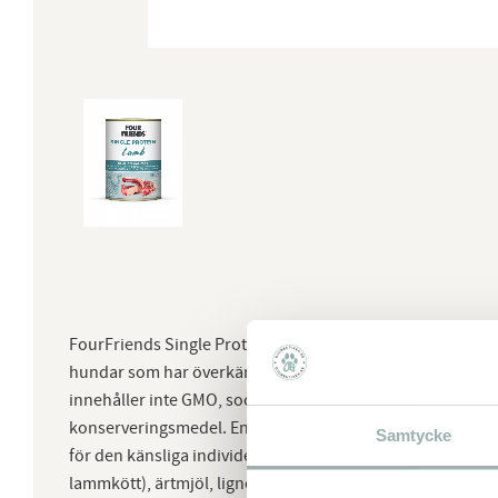
FourFriends Single Protein våtfoder passar alla vuxna hun
hundar som har överkänslighet mot vissa råvaror eller en
innehåller inte GMO, socker, soja, spannmål, onödiga tills
konserveringsmedel. Endast en animalisk proteinkälla, vil
Samtycke
för den känsliga individen. 70% lamm (40% lever, lunga 
lammkött), ärtmjöl, lignocellulosa, kalciumkarbonat. Råp