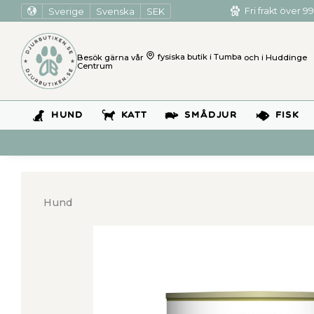
Sverige
Svenska
SEK
Fri frakt över 99
Besök gärna vår
fysiska butik i Tumba
och i Huddinge
Centrum
HUND
KATT
SMÅDJUR
FISK
Hund