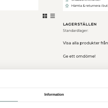
Hämta & returnera i bu
Rutnätsvy
Listvy
Lagerställen
Standardlager
Visa alla produkter frå
Ge ett omdöme!
dar men är speciellt utformat för
 känslig mage. Receptet
atser eller kemiska
ket underlättar valet av produkt
Information
och mage från lamm, 30%
rotein 8,0% Råfett 7,5% Råfiber