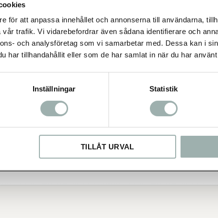
cookies
 0,3% Natrium 0,25% Omega-3
72a) 800 IE Vitamin D3 (3a671)
e för att anpassa innehållet och annonserna till användarna, tillh
 (3b606) 9,0 mg Järn (3b106) 7,0
vår trafik. Vi vidarebefordrar även sådana identifierare och anna
01) 0,5 mg Hundens vikt i kg
nnons- och analysföretag som vi samarbetar med. Dessa kan i sin
25-35 870-1090 40-80 1230-2050
har tillhandahållit eller som de har samlat in när du har använt 
Inställningar
Statistik
TILLÅT URVAL