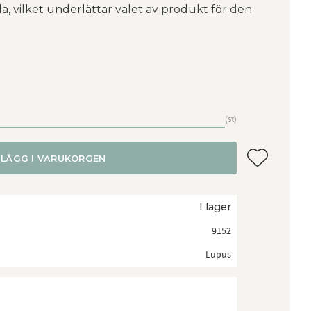
la, vilket underlättar valet av produkt för den
st
Lägg till i f
LÄGG I VARUKORGEN
I lager
9152
Lupus