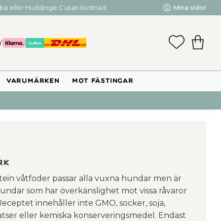
mba eller Huddinge C utan kostnad
Mina sidor
FAVORIT
KUNDV
VARUMÄRKEN
MOT FÄSTINGAR
rk
tein våtfoder passar alla vuxna hundar men är
hundar som har överkänslighet mot vissa råvaror
Receptet innehåller inte GMO, socker, soja,
satser eller kemiska konserveringsmedel. Endast