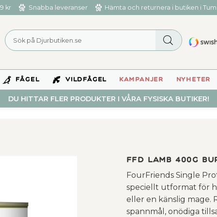
9 kr
Snabba leveranser
Hämta och returnera i butiken i Tu
FÅGEL
VILDFÅGEL
KAMPANJER
NYHETER
DU HITTAR FLER PRODUKTER I VÅRA FYSISKA BUTIKER!
FFD Lamb 400g bu
FourFriends Single Pro
speciellt utformat för 
eller en känslig mage. 
spannmål, onödiga till