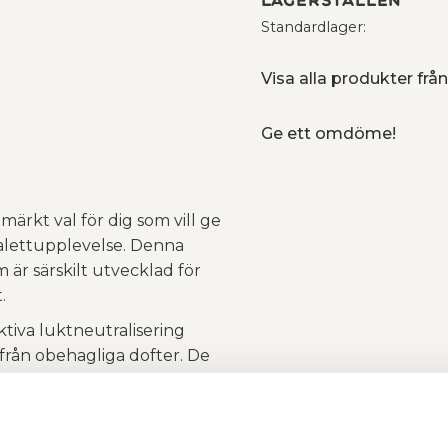
Lagerställen
Standardlager
Visa alla produkter frå
Ge ett omdöme!
ärkt val för dig som vill ge
oalettupplevelse. Denna
r särskilt utvecklad för
.
tiva luktneutralisering
 från obehagliga dofter. De
ra skonsamma mot känsliga
e ömtåligare.
snabb och enkel, samtidigt