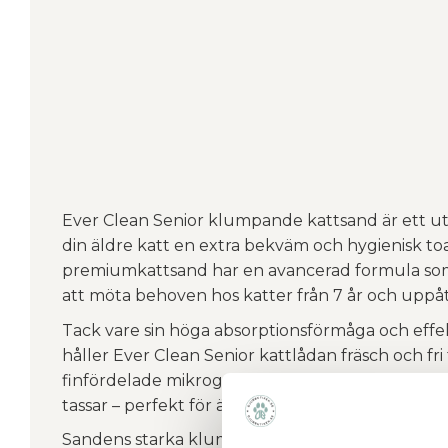
Ever Clean Senior klumpande kattsand är ett utm
din äldre katt en extra bekväm och hygienisk t
premiumkattsand har en avancerad formula som ä
att möta behoven hos katter från 7 år och uppåt
Tack vare sin höga absorptionsförmåga och effek
håller Ever Clean Senior kattlådan fräsch och fri
finfördelade mikrogranulaten är dessutom ext
tassar – perfekt för äldre katter som kan vara lit
Sandens starka klumpbildning gör rengöringen 