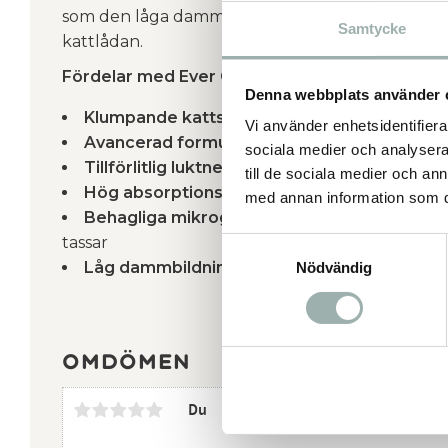
som den låga dammbildningen bidrar till en rena
Samtycke
kattlådan.
Fördelar med Ever Clean Senior klumpande ka
Denna webbplats använder 
Klumpande kattsand:
gör rengöringen smidig
Vi använder enhetsidentifierar
Avancerad formula:
speciellt anpassad för äl
sociala medier och analysera 
Tillförlitlig luktneutralisering:
reducerar och f
till de sociala medier och a
Hög absorptionsförmåga:
håller kattlådan t
med annan information som du 
Behagliga mikrogranulat:
extra mjuka och s
tassar
Samtyckesval
Låg dammbildning:
bidrar till en renare toale
Nödvändig
Omdömen
Du