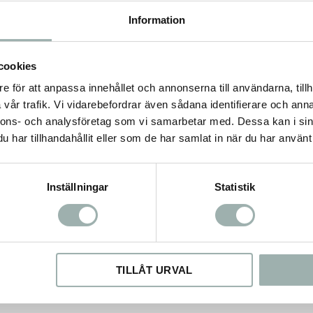
re och friskare miljö runt
Information
ttsand:
cookies
 och effektiv
e för att anpassa innehållet och annonserna till användarna, tillh
dre katters behov
vår trafik. Vi vidarebefordrar även sådana identifierare och anna
örebygger dålig lukt
nnons- och analysföretag som vi samarbetar med. Dessa kan i sin
orr och fräsch längre
har tillhandahållit eller som de har samlat in när du har använt 
konsamma mot känsliga
ttmiljö
Inställningar
Statistik
TILLÅT URVAL