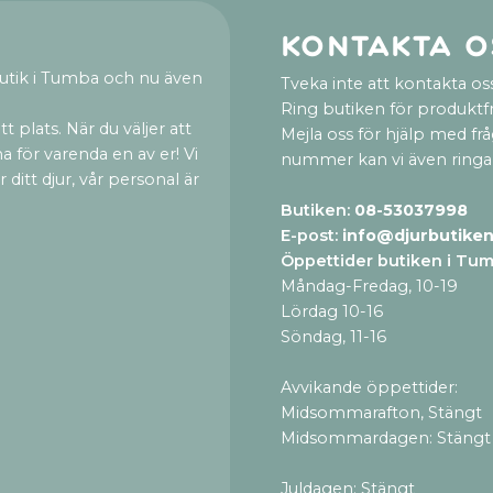
Kontakta o
utik i Tumba och nu även
Tveka inte att kontakta oss
Ring butiken för produktf
t plats. När du väljer att
Mejla oss för hjälp med fr
a för varenda en av er! Vi
nummer kan vi även ringa
ditt djur, vår personal är
Butiken:
08-53037998
E-post:
info@djurbutiken
Öppettider butiken i Tu
Måndag-Fredag, 10-19
Lördag 10-16
Söndag, 11-16
Avvikande öppettider:
Midsommarafton, Stängt
Midsommardagen: Stängt
Juldagen: Stängt