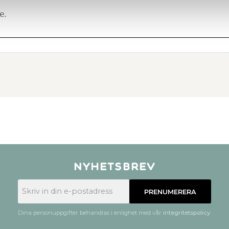
Nyhetsbrev
PRENUMERERA
Dina personuppgifter behandlas i enlighet med vår
integritetspolicy
.