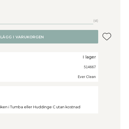
st
Lägg till i f
LÄGG I VARUKORGEN
I lager
514667
Ever Clean
tiken i Tumba eller Huddinge C utan kostnad