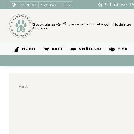
Sverige
Svenska
SEK
Fri frakt över 99
Besök gärna vår
fysiska butik i Tumba
och i Huddinge
Centrum
HUND
KATT
SMÅDJUR
FISK
Katt