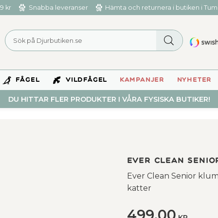
9 kr
Snabba leveranser
Hämta och returnera i butiken i Tu
FÅGEL
VILDFÅGEL
KAMPANJER
NYHETER
DU HITTAR FLER PRODUKTER I VÅRA FYSISKA BUTIKER!
Ever Clean Senior
Ever Clean Senior klum
katter
499,00
KR