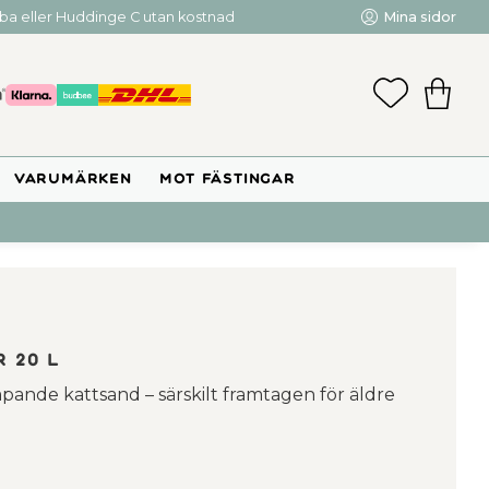
mba eller Huddinge C utan kostnad
Mina sidor
FAVORIT
KUNDV
VARUMÄRKEN
MOT FÄSTINGAR
 20 L
pande kattsand – särskilt framtagen för äldre