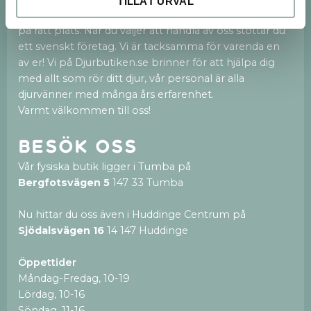
TILLÅT URVAL
Vi är en fristående och privatägd djurbutik med hjärtat
på rätt plats. När du väljer att handla av oss stöttar du
ett svenskt företag. Vi är tacksamma för varenda en
av er! Vi på Djurbutiken.se brinner för att hjälpa dig
med allt som rör ditt djur, vår personal är alla
djurvänner med många års erfarenhet.
Varmt välkommen till oss!
Besök oss
Vår fysiska butik ligger i Tumba på
Bergfotsvägen 5
147 33 Tumba
Nu hittar du oss även i Huddinge Centrum på
Sjödalsvägen 16
14 147 Huddinge
Öppettider
Måndag-Fredag, 10-19
Lördag, 10-16
Söndag, 11-16