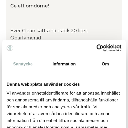
Ge ett omdöme!
Ever Clean kattsand i säck 20 liter.
Oparfymerad
Omdömen
Samtycke
Information
Om
Du
Denna webbplats använder cookies
Vi använder enhetsidentifierare för att anpassa innehållet
och annonserna till användarna, tillhandahålla funktioner
för sociala medier och analysera vår trafik. Vi
vidarebefordrar även sådana identifierare och annan
information från din enhet till de sociala medier och
Bli den första att lämna ett omdöme.
annons- och analysföretag som vi samarbetar med.