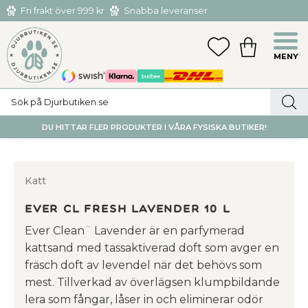
Fri frakt över 999 kr
Snabba leveranser
Hämta och returnera i butiken i Tumba eller Huddinge C
Meny
FAVORITER
KUNDVAGN
utan kostnad
DU HITTAR FLER PRODUKTER I VÅRA FYSISKA BUTIKER!
Katt
Ever Cl Fresh Lavender 10 L
Ever Clean¨ Lavender är en parfymerad
kattsand med tassaktiverad doft som avger en
fräsch doft av levendel när det behövs som
mest. Tillverkad av överlägsen klumpbildande
lera som fångar, låser in och eliminerar odör