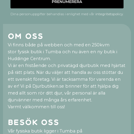
PRENUMERERA
Dina personuppgifter behandlas i enlighet med vår
integritetspolicy
.
Om oss
Vi finns både på webben och med en 250kvm
stor fysisk butik i Tumba och nu även en ny butik i
Huddinge Centrum.
Vi är en fristående och privatägd djurbutik med hjärtat
på rätt plats. När du väljer att handla av oss stöttar du
ett svenskt företag. Vi är tacksamma för varenda en
av er! Vi på Djurbutiken.se brinner för att hjälpa dig
med allt som rör ditt djur, vår personal är alla
djurvänner med många års erfarenhet.
Varmt välkommen till oss!
Besök oss
Vår fysiska butik ligger i Tumba på