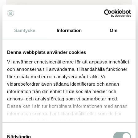
Ever Clean¨ Lavender är en parfymerad
kattsand med tassaktiverad doft som avger en
fräsch doft av levendel när det behövs som
Samtycke
Information
Om
mest. Tillverkad av överlägsen klumpbildande
lera som fångar, låser in och eliminerar odör
Denna webbplats använder cookies
från urin och avföring genom aktiv
kolteknologi. Håll ditt hem och din kattlåda
Vi använder enhetsidentifierare för att anpassa innehållet
fräscht och skapa en välbefinnande miljö för
och annonserna till användarna, tillhandahålla funktioner
din katt.
för sociala medier och analysera vår trafik. Vi
vidarebefordrar även sådana identifierare och annan
HÖGABSORBERADE KLUMPBILDANDE
information från din enhet till de sociala medier och
KATTSAND: Speciellt framtagen,
annons- och analysföretag som vi samarbetar med.
klumpbildande kattsand som hindrar flytande
Dessa kan i sin tur kombinera informationen med annan
vätska från att nå botten av kattsandslådan
information som du har tillhandahållit eller som de har
där odör bildas
samlat in när du har använt deras tjänster.
FRÄSCH DOFT AV LAVENDEL: ger en långvarig
Samtyckesval
fräschhet för din kattlåda och ditt hem
Nödvändig