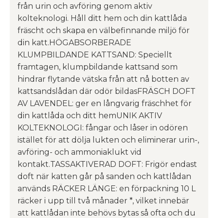
från urin och avföring genom aktiv
kolteknologi. Håll ditt hem och din kattlåda
fräscht och skapa en välbefinnande miljö för
din katt.HÖGABSORBERADE
KLUMPBILDANDE KATTSAND: Speciellt
framtagen, klumpbildande kattsand som
hindrar flytande vätska från att nå botten av
kattsandslådan där odör bildasFRÄSCH DOFT
AV LAVENDEL: ger en långvarig fräschhet för
din kattlåda och ditt hemUNIK AKTIV
KOLTEKNOLOGI: fångar och låser in odören
istället för att dölja lukten och eliminerar urin-,
avföring- och ammoniaklukt vid
kontakt.TASSAKTIVERAD DOFT: Frigör endast
doft när katten går på sanden och kattlådan
används RÄCKER LÄNGE: en förpackning 10 L
räcker i upp till två månader *, vilket innebär
att kattlådan inte behövs bytas så ofta och du