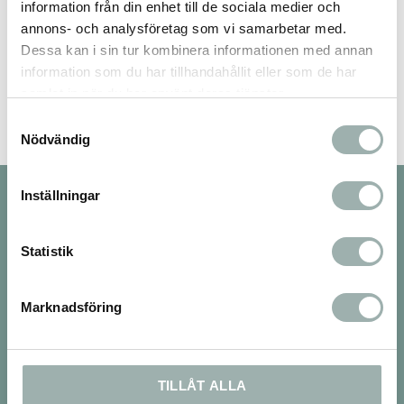
information från din enhet till de sociala medier och
annons- och analysföretag som vi samarbetar med.
Bli den första att lämna ett omdöme.
Dessa kan i sin tur kombinera informationen med annan
information som du har tillhandahållit eller som de har
samlat in när du har använt deras tjänster.
Samtyckesval
Nödvändig
Inställningar
Nyhetsbrev
Statistik
PRENUMERERA
Marknadsföring
Dina personuppgifter behandlas i enlighet med vår
integritetspolicy
.
TILLÅT ALLA
Om oss