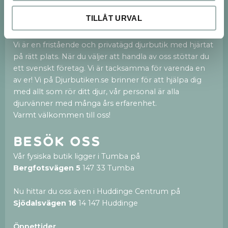
Vi finns både på webben och med en 250kvm
TILLÅT URVAL
stor fysisk butik i Tumba och nu även en ny butik i
Huddinge Centrum.
Vi är en fristående och privatägd djurbutik med hjärtat
på rätt plats. När du väljer att handla av oss stöttar du
ett svenskt företag. Vi är tacksamma för varenda en
av er! Vi på Djurbutiken.se brinner för att hjälpa dig
med allt som rör ditt djur, vår personal är alla
djurvänner med många års erfarenhet.
Varmt välkommen till oss!
Besök oss
Vår fysiska butik ligger i Tumba på
Bergfotsvägen 5
147 33 Tumba
Nu hittar du oss även i Huddinge Centrum på
Sjödalsvägen 16
14 147 Huddinge
Öppettider