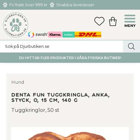
Fri frakt över 999 kr
Snabba leveranser
Hämta och returnera i butiken i Tumba eller Huddinge C
Meny
FAVORITER
KUNDVAGN
utan kostnad
DU HITTAR FLER PRODUKTER I VÅRA FYSISKA BUTIKER!
Hund
Denta Fun Tuggkringla, anka,
Styck, o, 15 cm, 140 g
Tuggkringlor, 50 st