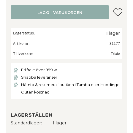
Lägg till
LÄGG I VARUKORGEN
Lagerstatus
I lager
Artikelnr
31177
Tillverkare
Trixie
Fri frakt över 999 kr
Snabba leveranser
Hämta & returnera i butiken i Tumba eller Huddinge
C utan kostnad
Lagerställen
Standardlager
I lager