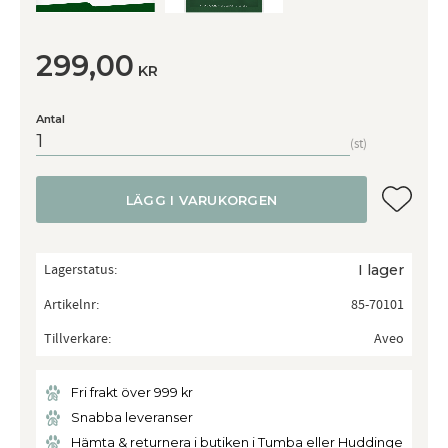
299,00
KR
Antal
st
Lägg till
LÄGG I VARUKORGEN
Lagerstatus
I lager
Artikelnr
85-70101
Tillverkare
Aveo
Fri frakt över 999 kr
Snabba leveranser
Hämta & returnera i butiken i Tumba eller Huddinge