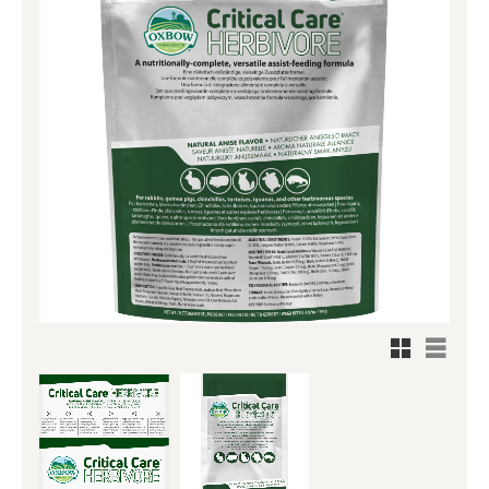
Rutnätsv
Listvy