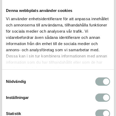
Passar bla följande djur:
Denna webbplats använder cookies
Kanin, marsvin, chinchillor, landsköldpaddor,
leguaner
Vi använder enhetsidentifierare för att anpassa innehållet
och annonserna till användarna, tillhandahålla funktioner
för sociala medier och analysera vår trafik. Vi
vidarebefordrar även sådana identifierare och annan
Omdömen
information från din enhet till de sociala medier och
annons- och analysföretag som vi samarbetar med.
Du
Dessa kan i sin tur kombinera informationen med annan
information som du har tillhandahållit eller som de har
samlat in när du har använt deras tjänster.
Samtyckesval
Nödvändig
Bli den första att lämna ett omdöme.
Inställningar
Statistik