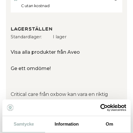
C utan kostnad
Lagerställen
Standardlager
I lager
Visa alla produkter från Aveo
Ge ett omdöme!
Critical care från oxbow kan vara en riktig
livräddare när du behöver stödmata ditt djur.
Rekommenderas ofta av veterinärer vid
sjukdom eller efter operation för att få magen
Samtycke
Information
Om
att komma igång.