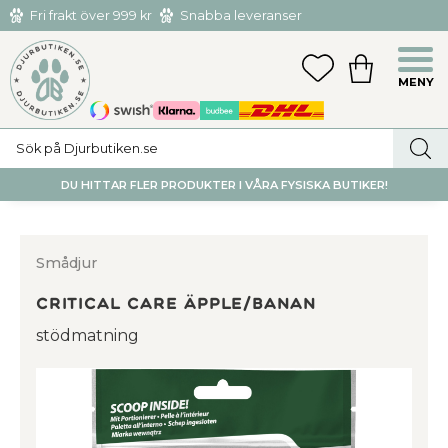
Fri frakt över 999 kr
Snabba leveranser
Hämta och returnera i butiken i Tumba eller Huddinge C
Meny
FAVORITER
KUNDVAGN
utan kostnad
DU HITTAR FLER PRODUKTER I VÅRA FYSISKA BUTIKER!
Smådjur
Critical Care Äpple/banan
stödmatning