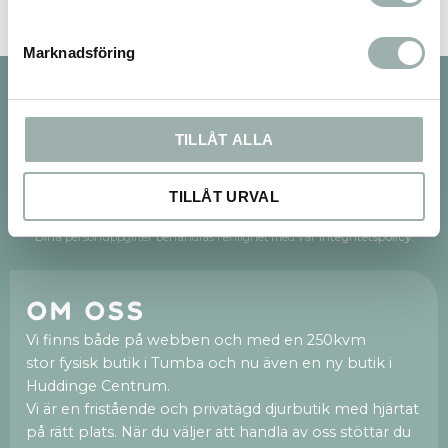
Marknadsföring
Nyhetsbrev
TILLÅT ALLA
TILLÅT URVAL
PRENUMERERA
Dina personuppgifter behandlas i enlighet med vår
integritetspolicy
.
Om oss
Vi finns både på webben och med en 250kvm
stor fysisk butik i Tumba och nu även en ny butik i
Huddinge Centrum.
Vi är en fristående och privatägd djurbutik med hjärtat
på rätt plats. När du väljer att handla av oss stöttar du