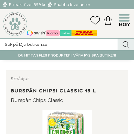
Fri frakt över 999 kr
Snabba leveranser
Hämta och returnera i butiken i Tumba eller Huddinge C
Meny
FAVORITER
KUNDVAGN
utan kostnad
DU HITTAR FLER PRODUKTER I VÅRA FYSISKA BUTIKER!
Smådjur
Burspån Chipsi Classic 15 L
Burspån Chipsi Classic