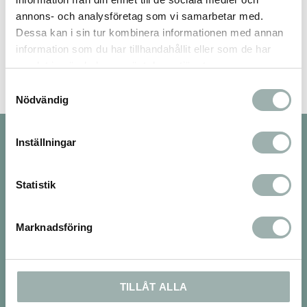
annons- och analysföretag som vi samarbetar med.
Bli den första att lämna ett omdöme.
Dessa kan i sin tur kombinera informationen med annan
information som du har tillhandahållit eller som de har
samlat in när du har använt deras tjänster.
Samtyckesval
Nödvändig
Nyhetsbrev
Inställningar
Statistik
PRENUMERERA
Marknadsföring
Dina personuppgifter behandlas i enlighet med vår
integritetspolicy
.
Om oss
TILLÅT ALLA