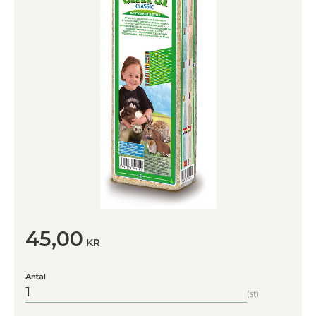
45,00
KR
Antal
st