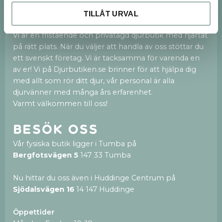
Vi finns både på webben och med en 250kvm
stor fysisk butik i Tumba och nu även en ny butik i
TILLÅT URVAL
Huddinge Centrum.
Vi är en fristående och privatägd djurbutik med hjärtat
på rätt plats. När du väljer att handla av oss stöttar du
ett svenskt företag. Vi är tacksamma för varenda en
av er! Vi på Djurbutiken.se brinner för att hjälpa dig
med allt som rör ditt djur, vår personal är alla
djurvänner med många års erfarenhet.
Varmt välkommen till oss!
Besök oss
Vår fysiska butik ligger i Tumba på
Bergfotsvägen 5
147 33 Tumba
Nu hittar du oss även i Huddinge Centrum på
Sjödalsvägen 16
14 147 Huddinge
Öppettider