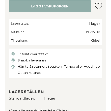
Lägg till
LÄGG I VARUKORGEN
Lagerstatus
I lager
Artikelnr
PF995110
Tillverkare
Chipsi
Fri frakt över 999 kr
Snabba leveranser
Hämta & returnera i butiken i Tumba eller Huddinge
C utan kostnad
Lagerställen
Standardlager
I lager