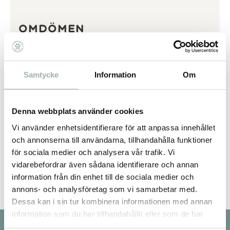
Omdömen
Du
Samtycke
Information
Om
Denna webbplats använder cookies
Vi använder enhetsidentifierare för att anpassa innehållet
och annonserna till användarna, tillhandahålla funktioner
Bli den första att lämna ett omdöme.
för sociala medier och analysera vår trafik. Vi
vidarebefordrar även sådana identifierare och annan
information från din enhet till de sociala medier och
annons- och analysföretag som vi samarbetar med.
Dessa kan i sin tur kombinera informationen med annan
information som du har tillhandahållit eller som de har
samlat in när du har använt deras tjänster.