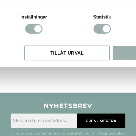
Inställningar
Statistik
TILLÅT URVAL
Nyhetsbrev
PRENUMERERA
Dina personuppgifter behandlas i enlighet med vår
integritetspolicy
.