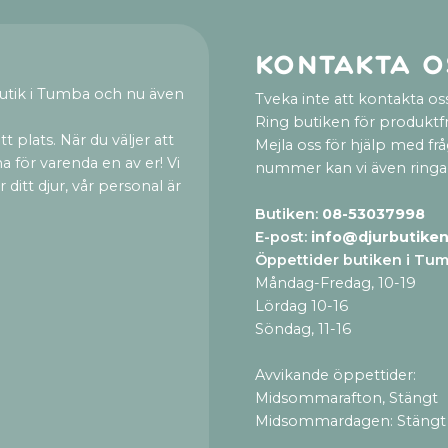
Kontakta o
utik i Tumba och nu även
Tveka inte att kontakta oss
Ring butiken för produktf
t plats. När du väljer att
Mejla oss för hjälp med fr
a för varenda en av er! Vi
nummer kan vi även ringa
ditt djur, vår personal är
Butiken:
08-53037998
E-post:
info@djurbutiken
Öppettider butiken i Tu
Måndag-Fredag, 10-19
Lördag 10-16
Söndag, 11-16
Avvikande öppettider:
Midsommarafton, Stängt
Midsommardagen: Stängt