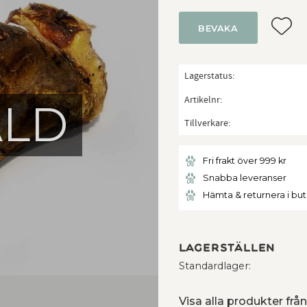
Lägg ti
BEVAKA
Lagerstatus
Artikelnr
ÅLD
Tillverkare
Fri frakt över 999 kr
Snabba leveranser
Hämta & returnera i bu
Lagerställen
Standardlager
Visa alla produkter f