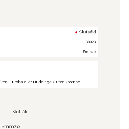
ll i favoriter
Slutsåld
30023
Emmzo
tiken i Tumba eller Huddinge C utan kostnad
Slutsåld
rån Emmzo