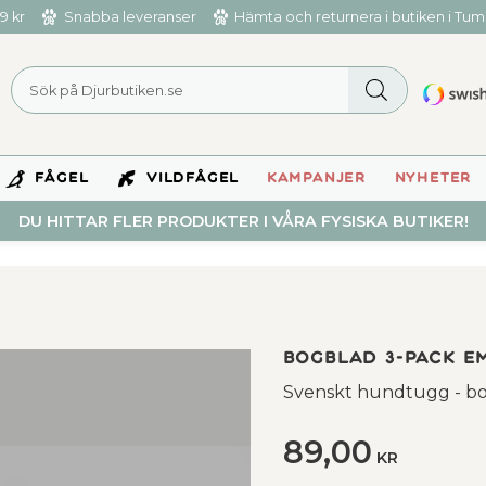
9 kr
Snabba leveranser
Hämta och returnera i butiken i Tu
FÅGEL
VILDFÅGEL
KAMPANJER
NYHETER
DU HITTAR FLER PRODUKTER I VÅRA FYSISKA BUTIKER!
Bogblad 3-pack E
Svenskt hundtugg - b
89,00
KR