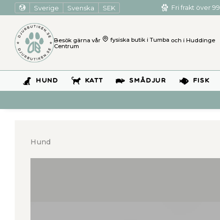
Sverige
Svenska
SEK
Fri frakt över 99
Besök gärna vår
fysiska butik i Tumba
och i Huddinge
Centrum
HUND
KATT
SMÅDJUR
FISK
Hund