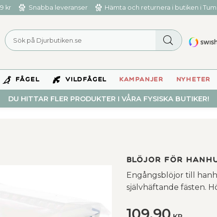
9 kr
Snabba leveranser
Hämta och returnera i butiken i Tu
FÅGEL
VILDFÅGEL
KAMPANJER
NYHETER
DU HITTAR FLER PRODUKTER I VÅRA FYSISKA BUTIKER!
Blöjor för hanhun
Engångsblöjor till ha
självhäftande fästen. 
109,90
KR