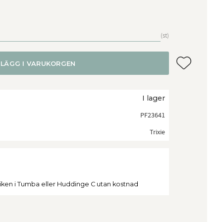
st
Lägg till i f
LÄGG I VARUKORGEN
I lager
PF23641
Trixie
tiken i Tumba eller Huddinge C utan kostnad