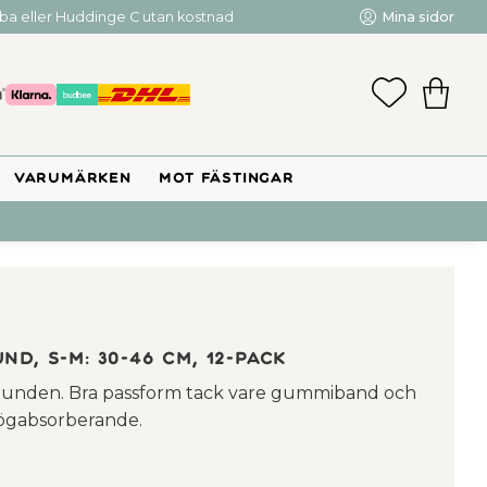
mba eller Huddinge C utan kostnad
Mina sidor
FAVORIT
KUNDV
VARUMÄRKEN
MOT FÄSTINGAR
d, S-M: 30-46 cm, 12-pack
nhunden. Bra passform tack vare gummiband och
Högabsorberande.