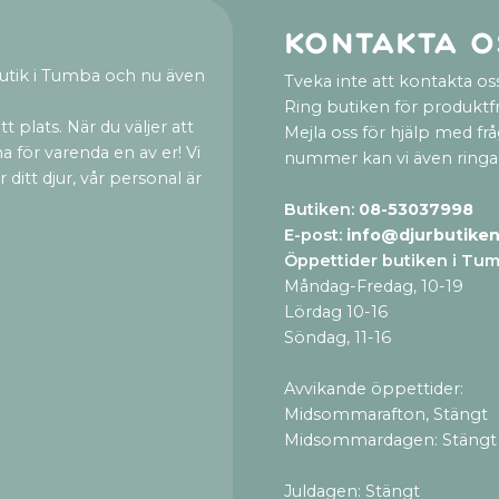
Kontakta o
utik i Tumba och nu även
Tveka inte att kontakta oss
Ring butiken för produktf
t plats. När du väljer att
Mejla oss för hjälp med fr
a för varenda en av er! Vi
nummer kan vi även ringa
ditt djur, vår personal är
Butiken:
08-53037998
E-post:
info@djurbutiken
Öppettider butiken i Tu
Måndag-Fredag, 10-19
Lördag 10-16
Söndag, 11-16
Avvikande öppettider:
Midsommarafton, Stängt
Midsommardagen: Stängt
Juldagen: Stängt