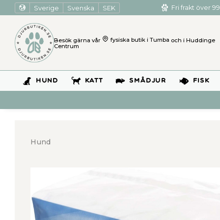
Sverige
Svenska
SEK
Fri frakt över 99
Besök gärna vår
fysiska butik i Tumba
och i Huddinge
Centrum
HUND
KATT
SMÅDJUR
FISK
Hund