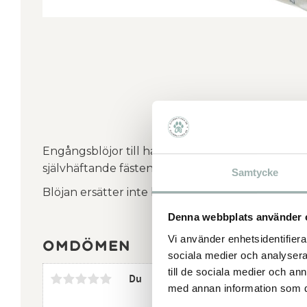
Engångsblöjor till hanhunden. Bra passform t
självhäftande fästen. Högabsorberande.
Samtycke
Blöjan ersätter inte behovet för hunden att bli
Denna webbplats använder 
Vi använder enhetsidentifierar
Omdömen
sociala medier och analysera 
till de sociala medier och a
Du
med annan information som du 