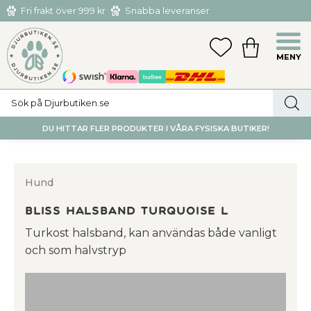
Fri frakt över 999 kr
Snabba leveranser
Hämta och returnera i butiken i Tumba eller Huddinge C
Meny
FAVORITER
KUNDVAGN
utan kostnad
DU HITTAR FLER PRODUKTER I VÅRA FYSISKA BUTIKER!
Hund
BLISS Halsband TURQUOISE L
Turkost halsband, kan användas både vanligt
och som halvstryp