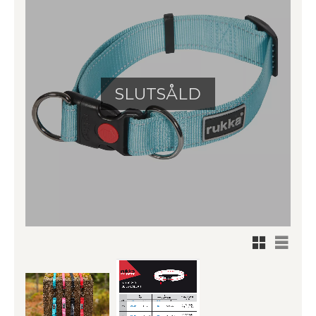
SLUTSÅLD
Rutnätsv
Listvy