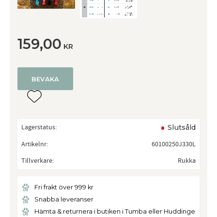
159,00
KR
BEVAKA
Lägg till i favoriter
Lagerstatus
Slutsåld
Artikelnr
60100250J330L
Tillverkare
Rukka
Fri frakt över 999 kr
Snabba leveranser
Hämta & returnera i butiken i Tumba eller Huddinge