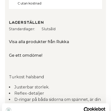
C utan kostnad
Lagerställen
Standardlager
Slutsåld
Visa alla produkter från Rukka
Ge ett omdöme!
Turkost halsband
Justerbar storlek.
Reflex-detaljer
D-ringar på båda sidorna om spännet, är din
hund stark och/eller drar mycket kan du med