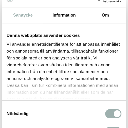
fördel fästa kopplet i båda ringarna.
Spännet är enkelt att öppna och har
Samtycke
Information
Om
säkerhetslås.
Kan användas både som ett vanligt
halsband och som halvstryp.
Denna webbplats använder cookies
Slitstark.
Vi använder enhetsidentifierare för att anpassa innehållet
Storlek: L (se bilder för storleksguide)
och annonserna till användarna, tillhandahålla funktioner
för sociala medier och analysera vår trafik. Vi
Färg: Turkos
vidarebefordrar även sådana identifierare och annan
Material: 100% POLYAMIDE
information från din enhet till de sociala medier och
annons- och analysföretag som vi samarbetar med.
Dessa kan i sin tur kombinera informationen med annan
Omdömen
information som du har tillhandahållit eller som de har
samlat in när du har använt deras tjänster.
Du
Samtyckesval
Nödvändig