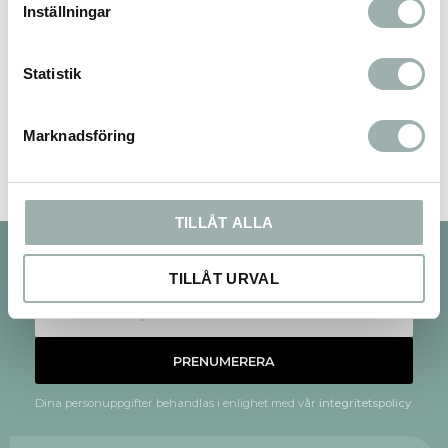
Inställningar
Statistik
Bli den första att lämna ett omdöme.
Marknadsföring
TILLÅT ALLA
Nyhetsbrev
TILLÅT URVAL
PRENUMERERA
Dina personuppgifter behandlas i enlighet med vår
integritetspolicy
.