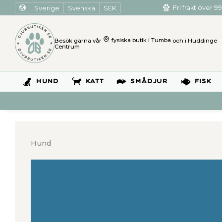
Sverige
Svenska
SEK
Fri frakt över 99
Besök gärna vår
fysiska butik i Tumba
och i Huddinge
Centrum
HUND
KATT
SMÅDJUR
FISK
Hund