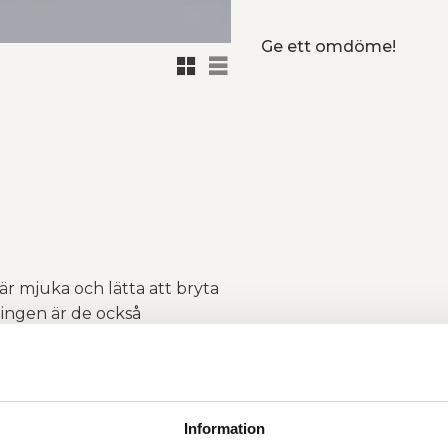
Ge ett omdöme!
Rutnätsvy
Listvy
r mjuka och lätta att bryta
ningen är de också
å biotin, niacin, vitamin B12
Information