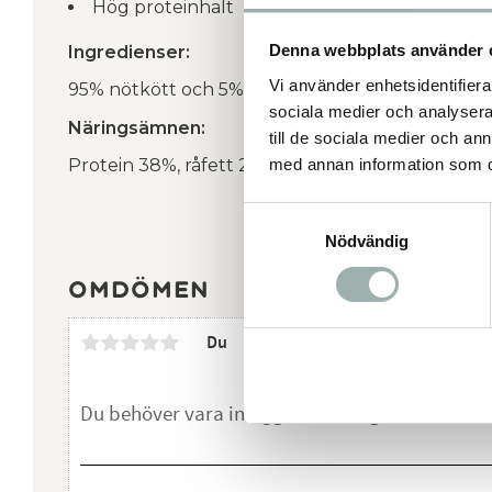
Hög proteinhalt
Denna webbplats använder 
Ingredienser:
Vi använder enhetsidentifierar
95% nötkött och 5% naturligt vegetabiliskt glyce
sociala medier och analysera 
Näringsämnen:
till de sociala medier och a
med annan information som du 
Protein 38%, råfett 20%, vattenhalt 8%, aska 8%, 
Samtyckesval
Nödvändig
Omdömen
Du