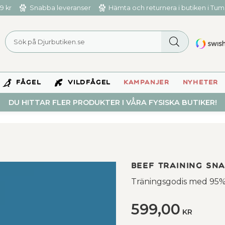
9 kr
Snabba leveranser
Hämta och returnera i butiken i Tu
FÅGEL
VILDFÅGEL
KAMPANJER
NYHETER
DU HITTAR FLER PRODUKTER I VÅRA FYSISKA BUTIKER!
Beef Training Sna
​Träningsgodis med 95%
599,00
KR