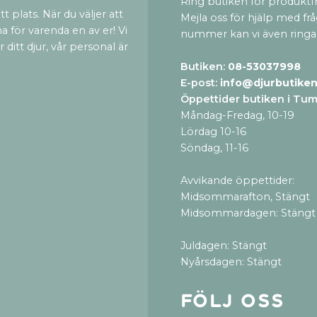
Ring butiken för produktf
t plats. När du väljer att
Mejla oss för hjälp med fr
a för varenda en av er! Vi
nummer kan vi även ringa
ditt djur, vår personal är
Butiken:
08-53037998
E-post:
info@djurbutiken
Öppettider butiken i Tu
Måndag-Fredag, 10-19
Lördag 10-16
Söndag, 11-16
Avvikande öppettider:
Midsommarafton, Stängt
Midsommardagen: Stängt
Juldagen: Stängt
Nyårsdagen: Stängt
Följ oss