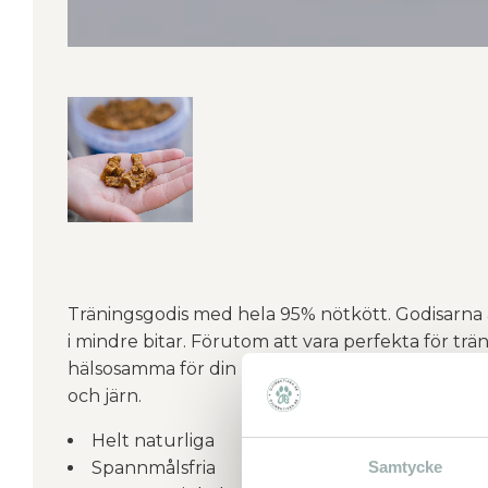
Träningsgodis med hela 95% nötkött. Godisarna ä
i mindre bitar. Förutom att vara perfekta för trä
hälsosamma för din hund då de är naturligt rika p
och järn.
Helt naturliga
Spannmålsfria
Samtycke