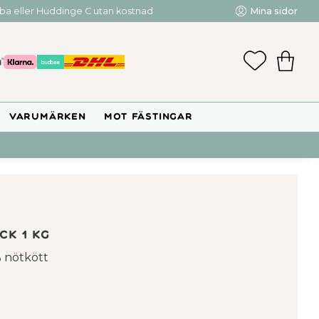
mba eller Huddinge C utan kostnad
Mina sidor
FAVORIT
KUNDV
VARUMÄRKEN
MOT FÄSTINGAR
ck 1 kg
 nötkött