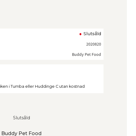
ll i favoriter
Slutsåld
2020820
Buddy Pet Food
tiken i Tumba eller Huddinge C utan kostnad
Slutsåld
ån Buddy Pet Food