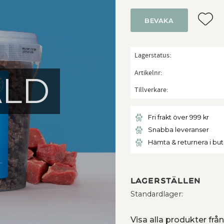
Lägg ti
BEVAKA
Lagerstatus
Artikelnr
ÅLD
Tillverkare
Fri frakt över 999 kr
Snabba leveranser
Hämta & returnera i bu
Lagerställen
Standardlager
Visa alla produkter fr