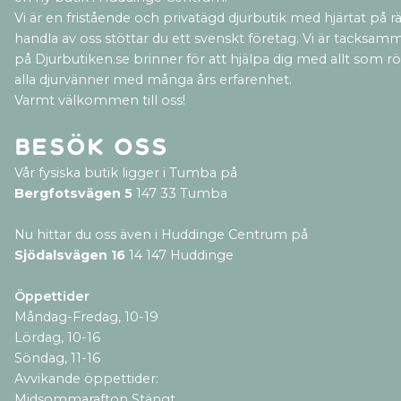
Vi är en fristående och privatägd djurbutik med hjärtat på rät
handla av oss stöttar du ett svenskt företag. Vi är tacksamm
på Djurbutiken.se brinner för att hjälpa dig med allt som rör 
alla djurvänner med många års erfarenhet.
Varmt välkommen till oss!
Besök oss
Vår fysiska butik ligger i Tumba på
Bergfotsvägen 5
147 33 Tumba
Nu hittar du oss även i Huddinge Centrum på
Sjödalsvägen 16
14 147 Huddinge
Öppettider
Måndag-Fredag, 10-19
Lördag, 10-16
Söndag, 11-16
Avvikande öppettider:
Midsommarafton Stängt