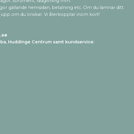
rågor, sortiment, rådgivning mm.
ågor gällande hemsidan, betalning etc. Om du lämnar ditt
 upp om du önskar. Vi återkopplar inom kort!
.se
mba, Huddinge Centrum samt kundservice
: