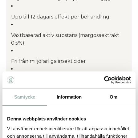
Upp till 12 dagars effekt per behandling
Växtbaserad aktiv substans (margosaextrakt
0,5%)
Fri från miljöfarliga insekticider
Enkel att använda som pump-spray
Dosering
Samtycke
Information
Om
Katt upp till 3 kg: 6 spraytryck
Denna webbplats använder cookies
Vi använder enhetsidentifierare för att anpassa innehållet
och annonserna till användarna, tillhandahålla funktioner
Katt 3–6 kg: 13 spraytryck