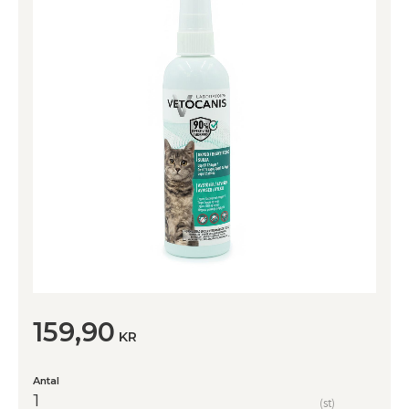
159,90
KR
Antal
st