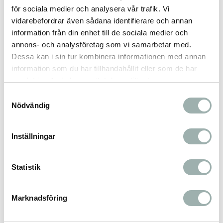
för sociala medier och analysera vår trafik. Vi
Produktfakta
vidarebefordrar även sådana identifierare och annan
information från din enhet till de sociala medier och
annons- och analysföretag som vi samarbetar med.
Dessa kan i sin tur kombinera informationen med annan
För katter: äldre än 9 månader
information som du har tillhandahållit eller som de har
samlat in när du har använt deras tjänster.
Innehåll: 250 ml
Samtyckesval
Nödvändig
Aktiv substans: Margosaextrakt 0,5%
Inställningar
Effekt: Repellerande (avvisande)
Statistik
Omdömen
Marknadsföring
Du