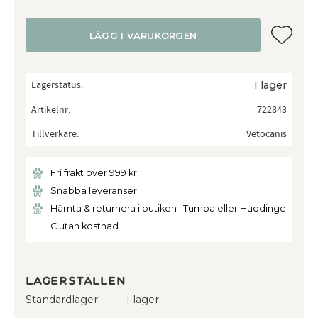
Lägg till
LÄGG I VARUKORGEN
Lagerstatus
I lager
Artikelnr
722843
Tillverkare
Vetocanis
Fri frakt över 999 kr
Snabba leveranser
Hämta & returnera i butiken i Tumba eller Huddinge
C utan kostnad
Lagerställen
Standardlager
I lager