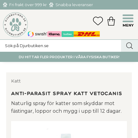
Fri frakt över 999 kr
Snabba leveranser
Hämta och returnera i butiken i Tumba eller Huddinge C
Meny
FAVORITER
KUNDVAGN
utan kostnad
DU HITTAR FLER PRODUKTER I VÅRA FYSISKA BUTIKER!
Katt
Anti-parasit Spray Katt Vetocanis
Naturlig spray för katter som skyddar mot
fästingar, loppor och mygg i upp till 12 dagar.