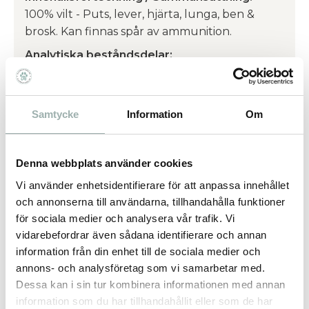
100% vilt - Puts, lever, hjärta, lunga, ben &
brosk. Kan finnas spår av ammunition.
Analytiska beståndsdelar:
72% Protein
9% Råfett
Samtycke
Information
Om
9% Vatten
5% Råaska
5% Mineraler
Denna webbplats använder cookies
Förvaring och hållbarhet:
Vi använder enhetsidentifierare för att anpassa innehållet
och annonserna till användarna, tillhandahålla funktioner
Förvaras torrt och svalt. Utgångsdatum står på
för sociala medier och analysera vår trafik. Vi
förpackning (cirka 12-24 månader). Produkten
vidarebefordrar även sådana identifierare och annan
går även bra att förvara i frys.
information från din enhet till de sociala medier och
Om varumärket:
annons- och analysföretag som vi samarbetar med.
Dessa kan i sin tur kombinera informationen med annan
Tassafritt är ett svenskt familjeföretag med
information som du har tillhandahållit eller som de har
fabrik i Sverige. Produkterna är gjorda av noga