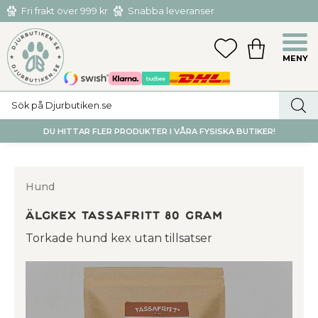
Fri frakt över 999 kr
Snabba leveranser
Hämta och returnera i butiken i Tumba eller Huddinge C
Meny
FAVORITER
KUNDVAGN
utan kostnad
DU HITTAR FLER PRODUKTER I VÅRA FYSISKA BUTIKER!
Hund
Älgkex TassaFritt 80 gram
Torkade hund kex utan tillsatser