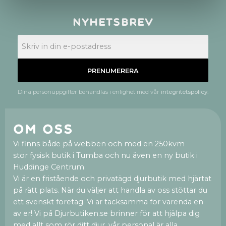
Nyhetsbrev
PRENUMERERA
Dina personuppgifter behandlas i enlighet med vår
integritetspolicy
.
Om oss
Vi finns både på webben och med en 250kvm
stor fysisk butik i Tumba och nu även en ny butik i
Huddinge Centrum.
Vi är en fristående och privatägd djurbutik med hjärtat
på rätt plats. När du väljer att handla av oss stöttar du
ett svenskt företag. Vi är tacksamma för varenda en
av er! Vi på Djurbutiken.se brinner för att hjälpa dig
med allt som rör ditt djur, vår personal är alla