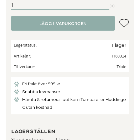
st
Lägg till
LÄGG I VARUKORGEN
Lagerstatus
I lager
Artikelnr
Tr60314
Tillverkare
Trixie
Fri frakt över 999 kr
Snabba leveranser
Hämta & returnera i butiken i Tumba eller Huddinge
C utan kostnad
Lagerställen
Standardlager
I lager