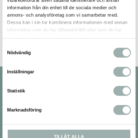
vidarebefordrar även sådana identifierare och annan
information från din enhet till de sociala medier och
annons- och analysföretag som vi samarbetar med.
Dessa kan i sin tur kombinera informationen med annan
Bli den första att lämna ett omdöme.
information som du har tillhandahållit eller som de har
samlat in när du har använt deras tjänster.
Samtyckesval
Nödvändig
Inställningar
Nyhetsbrev
Statistik
Marknadsföring
PRENUMERERA
Dina personuppgifter behandlas i enlighet med vår
integritetspolicy
.
TILLÅT ALLA