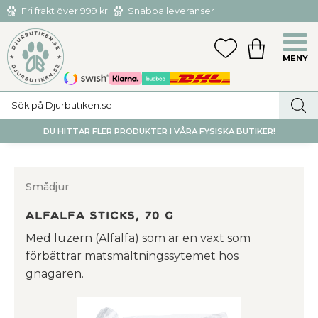
Fri frakt över 999 kr
Snabba leveranser
Hämta och returnera i butiken i Tumba eller Huddinge C
Meny
FAVORITER
KUNDVAGN
utan kostnad
DU HITTAR FLER PRODUKTER I VÅRA FYSISKA BUTIKER!
Smådjur
Alfalfa Sticks, 70 g
Med luzern (Alfalfa) som är en växt som
förbättrar matsmältningssytemet hos
gnagaren.