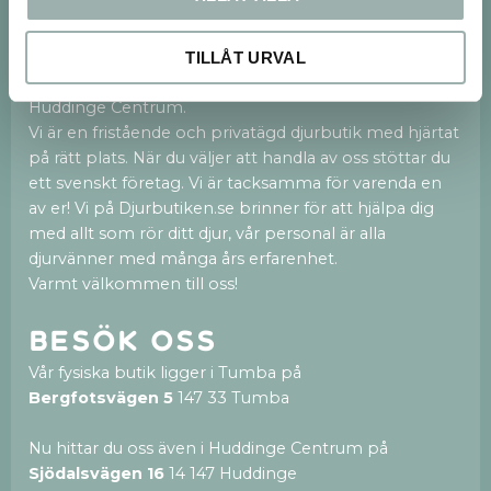
Om oss
Vi finns både på webben och med en 250kvm
TILLÅT URVAL
stor fysisk butik i Tumba och nu även en ny butik i
Huddinge Centrum.
Vi är en fristående och privatägd djurbutik med hjärtat
på rätt plats. När du väljer att handla av oss stöttar du
ett svenskt företag. Vi är tacksamma för varenda en
av er! Vi på Djurbutiken.se brinner för att hjälpa dig
med allt som rör ditt djur, vår personal är alla
djurvänner med många års erfarenhet.
Varmt välkommen till oss!
Besök oss
Vår fysiska butik ligger i Tumba på
Bergfotsvägen 5
147 33 Tumba
Nu hittar du oss även i Huddinge Centrum på
Sjödalsvägen 16
14 147 Huddinge