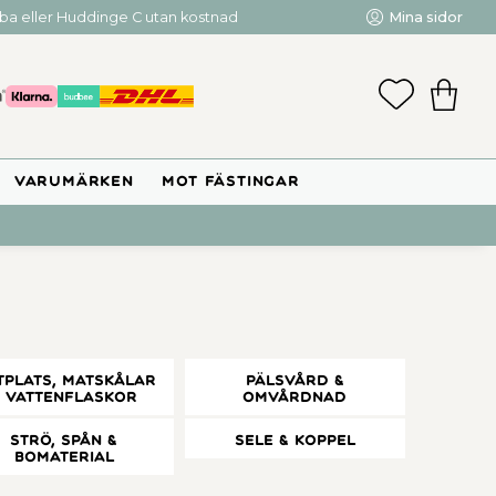
mba eller Huddinge C utan kostnad
Mina sidor
FAVORIT
KUNDV
VARUMÄRKEN
MOT FÄSTINGAR
tplats, Matskålar
Pälsvård &
& Vattenflaskor
Omvårdnad
Strö, Spån &
Sele & koppel
Bomaterial