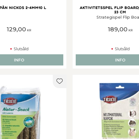
PÅN NICKOS 2-4MM10 L
Aktivitetsspel Flip Board,
23 cm
Strategispel Flip Bo
129,00
189,00
KR
KR
Slutsåld
Slutsåld
INFO
INFO
er
Lägg till i favoriter