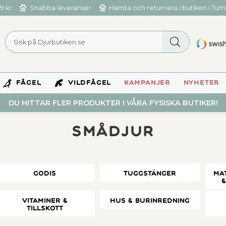
9 kr
Snabba leveranser
Hämta och returnera i butiken i Tu
FÅGEL
VILDFÅGEL
KAMPANJER
NYHETER
DU HITTAR FLER PRODUKTER I VÅRA FYSISKA BUTIKER!
Smådjur
Godis
Tuggstänger
Ma
Vitaminer &
Hus & Burinredning
Tillskott