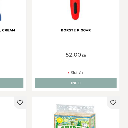
, cream
Borste piggar
52,00
KR
Slutsåld
INFO
Lägg till i favoriter
Lägg ti