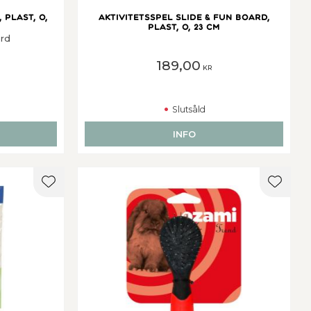
 plast, o,
Aktivitetsspel Slide & Fun Board,
plast, o, 23 cm
ard
189,00
KR
Slutsåld
INFO
Lägg till i favoriter
Lägg ti