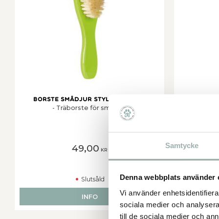
Borste smådjur Style 18,5x5 cm
Burs
- Träborste för smådjur
B
Samtycke
49,00
KR
Denna webbplats använder 
Slutsåld
Vi använder enhetsidentifierar
INFO
L
sociala medier och analysera 
till de sociala medier och a