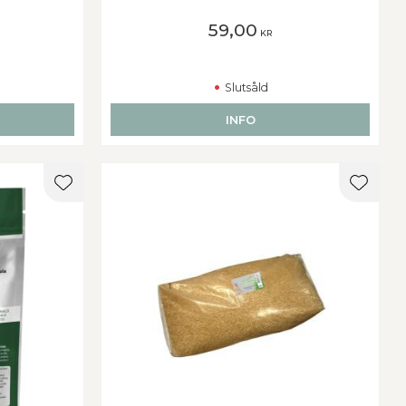
59,00
KR
Slutsåld
INFO
Lägg till i favoriter
Lägg ti