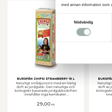
med annan information som du 
Lägg till i favorit
Samtyckesval
Nödvändig
Burspån Chipsi Strawberry 15 L
Burspån
Naturligt smådjursströ med en härlig
Naturlig
doft av jordgubb. Den naturliga och
doft av 
biologiskt baserade jordgubbsdoften
biologis
innehåller inga kemikalier.
inn
Odörbindande, högabsorberande och
Odörbind
praktiskt taget dammfritt.
pra
29,00
KR