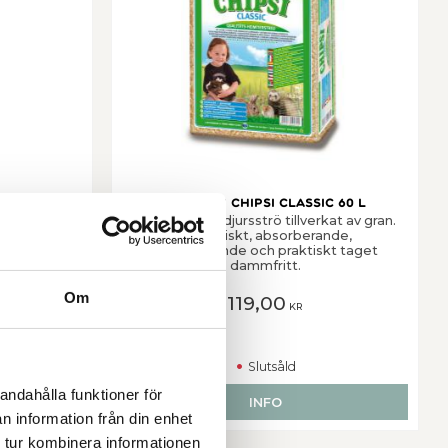
c 15 L
Burspån Chipsi Classic 60 L
ic
Naturligt smådjursströ tillverkat av gran.
Hygieniskt, absorberande,
odörbindande och praktiskt taget
dammfritt.
Om
119,00
KR
Slutsåld
andahålla funktioner för
EN
INFO
n information från din enhet
 tur kombinera informationen