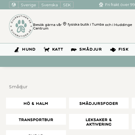
Sverige
Svenska
SEK
Fri frakt över 99
Besök gärna vår
fysiska butik i Tumba
och i Huddinge
Centrum
HUND
KATT
SMÅDJUR
FISK
Smådjur
Hö & Halm
Smådjursfoder
Transportbur
Leksaker &
Aktivering