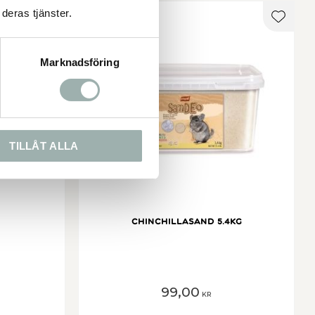
deras tjänster.
Lägg till i favoriter
Lägg ti
Marknadsföring
TILLÅT ALLA
Chinchillasand 5.4kg
99,00
KR