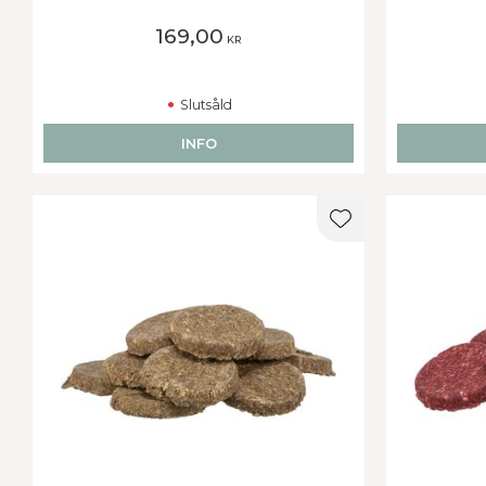
169,00
KR
Slutsåld
INFO
Lägg till i favorit