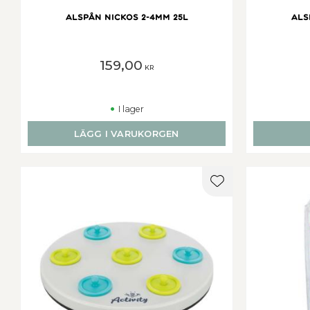
ALSPÅN NICKOS 2-4MM 25L
ALS
159,00
KR
I lager
LÄGG I VARUKORGEN
Lägg till i favorit