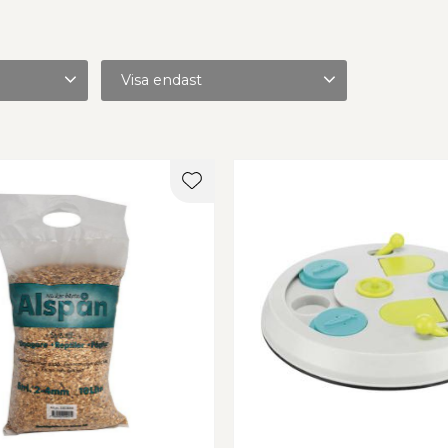
Visa endast
Finns i lager
90
pus
16
er
Lägg till i favoriter