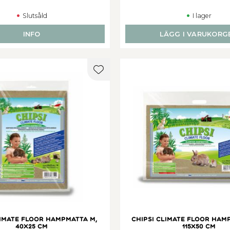
Slutsåld
I lager
INFO
LÄGG I VARUKORG
er
Lägg till i favoriter
limate Floor hampmatta M,
Chipsi Climate Floor ham
40x25 cm
115x50 cm