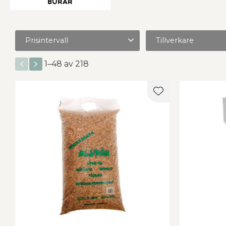
Burar
Prisintervall
Tillverkare
20
899
Aveo
1
Chipsi
8
1–
48
av
218
Lissma Gård
2
Lu
Visa fler
Lägg till i favorit