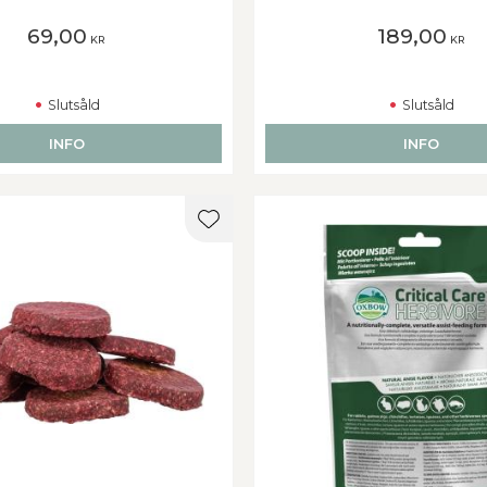
69,00
189,00
KR
KR
Slutsåld
Slutsåld
INFO
INFO
er
Lägg till i favoriter