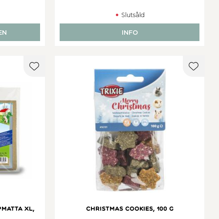
Slutsåld
EN
INFO
Lägg till i favoriter
Lägg ti
pmatta XL,
Christmas cookies, 100 g