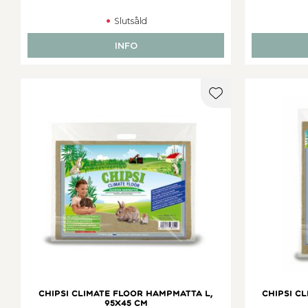
Slutsåld
INFO
Lägg till i favorit
Chipsi Climate Floor hampmatta L,
Chipsi C
95x45 cm