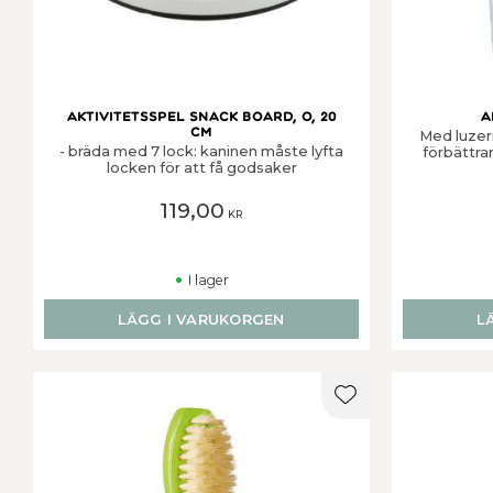
Aktivitetsspel Snack Board, o, 20
A
cm
Med luzern
- bräda med 7 lock: kaninen måste lyfta
förbättr
locken för att få godsaker
119,00
KR
I lager
LÄGG I VARUKORGEN
L
Lägg till i favorit