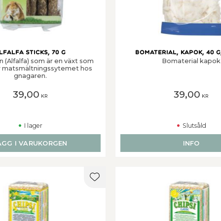
lfalfa Sticks, 70 g
Bomaterial, kapok, 40 g
 (Alfalfa) som är en växt som
Bomaterial kapok
ar matsmältningssytemet hos
gnagaren.
39,00
39,00
KR
KR
I lager
Slutsåld
ÄGG I VARUKORGEN
INFO
er
Lägg till i favoriter