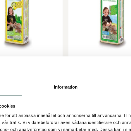
pån Chipsi Citrus 15 L
Burspån Chipsi Classi
urspån Chipsi Citrus
Burspån Chipsi Class
Information
29,00
45,00
KR
KR
cookies
I lager
I lager
e för att anpassa innehållet och annonserna till användarna, tillh
ÄGG I VARUKORGEN
LÄGG I VARUKORG
vår trafik. Vi vidarebefordrar även sådana identifierare och anna
nnons- och analysföretag som vi samarbetar med. Dessa kan i sin