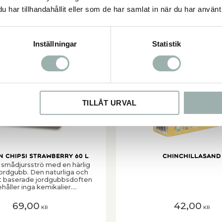
har tillhandahållit eller som de har samlat in när du har använt 
er
Lägg till i favoriter
Inställningar
Statistik
TILLÅT URVAL
 Chipsi Strawberry 60 L
Chinchillasand
t smådjursströ med en härlig
jordgubb. Den naturliga och
kt baserade jordgubbsdoften
ehåller inga kemikalier.
ande, högabsorberande och
ktiskt taget dammfritt.
69,00
42,00
KR
KR